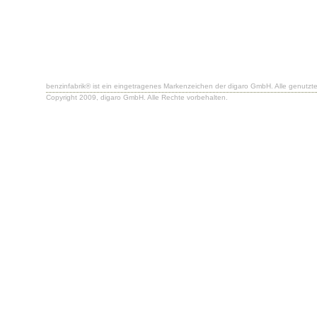
benzinfabrik® ist ein eingetragenes Markenzeichen der digaro GmbH. Alle genutzt
Copyright 2009, digaro GmbH. Alle Rechte vorbehalten.