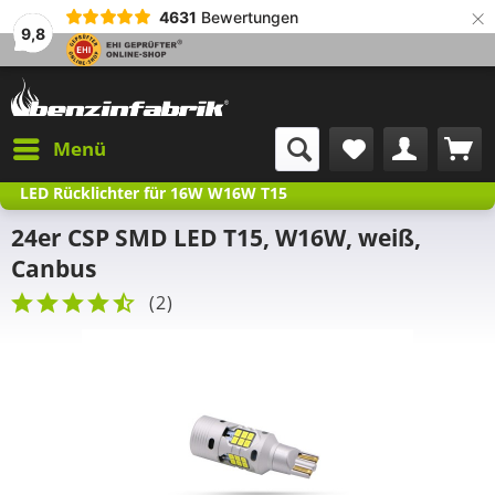
×
4631
Bewertungen
9,8
Menü
LED Rücklichter für 16W W16W T15
24er CSP SMD LED T15, W16W, weiß,
Canbus
(
2
)