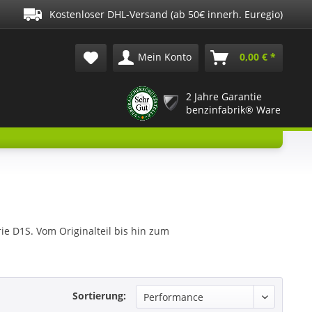
Kostenloser DHL-Versand (ab 50€ innerh. Euregio)
Mein Konto
0,00 € *
2 Jahre Garantie
benzinfabrik® Ware
e D1S. Vom Originalteil bis hin zum
Sortierung: