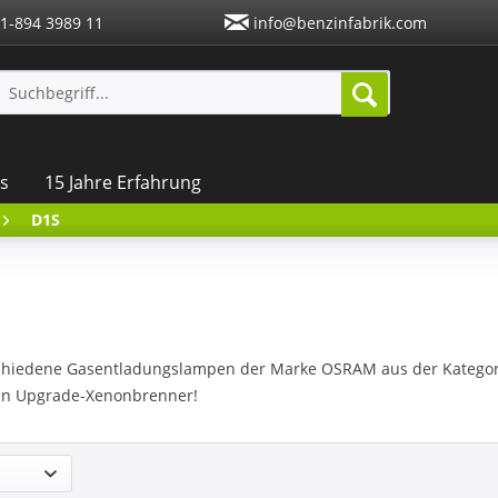
1-894 3989 11
info@benzinfabrik.com
s
15 Jahre Erfahrung
D1S
schiedene Gasentladungslampen der Marke OSRAM aus der Kategori
ten Upgrade-Xenonbrenner!