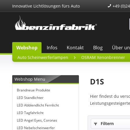
Innovative Lichtlösungen fürs Auto
+49 (0)24
Webshop
Infos
Kontakt
Blog
Über un
Auto Scheinwerferlampen
OSRAM Xenonbrenner
Webshop Menu
D1S
Brandneue Produkte
Hier findest du ver
LED Standlichter
Leistungsgesteiger
LED Abblendlicht Fernlicht
LED Tagfahrlicht
LED Angel Eyes, Coronas
Filtern
LED Nebelscheinwerfer