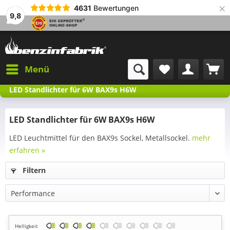
×
4631
Bewertungen
9,8
Menü
LED Standlichter für 6W BAX9s H6W
LED Standlichter für 6W BAX9s H6W
LED Leuchtmittel für den BAX9s Sockel, Metallsockel.
mehr
erfahren »
Filtern
Helligkeit