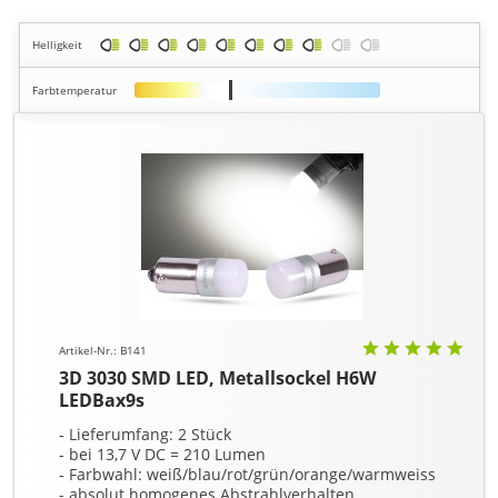
Helligkeit
Farbtemperatur
Artikel-Nr.: B141
3D 3030 SMD LED, Metallsockel H6W
LEDBax9s
- Lieferumfang: 2 Stück
- bei 13,7 V DC = 210 Lumen
- Farbwahl: weiß/blau/rot/grün/orange/warmweiss
- absolut homogenes Abstrahlverhalten