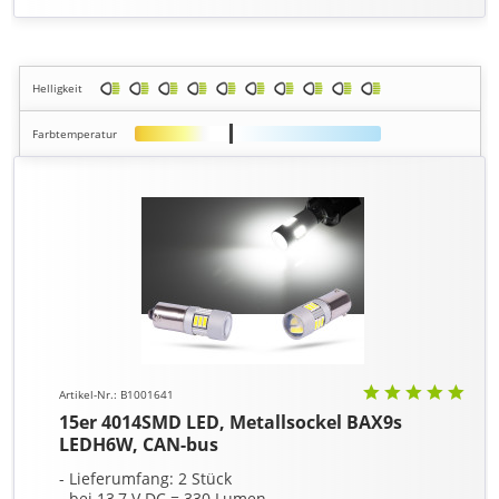
Helligkeit
Farbtemperatur
Artikel-Nr.: B1001641
15er 4014SMD LED, Metallsockel BAX9s
LEDH6W, CAN-bus
- Lieferumfang: 2 Stück
- bei 13,7 V DC = 330 Lumen