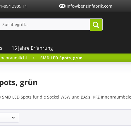
1-894 3989 11
info@benzinfabrik.com
s
15 Jahre Erfahrung
Innenraumlicht
SMD LED Spots, grün
pots, grün
s SMD LED Spots für die Sockel W5W und BA9s. KFZ Innenraumbel