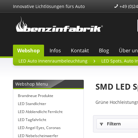
Innovative Lichtlösungen fürs Auto
+49 (0)24
Webshop
Infos
Kontakt
Blog
Über un
LED Auto Innenraumbeleuchtung
LED Spots, Auto 
Webshop Menu
SMD LED S
Brandneue Produkte
Grüne Hochleistung
LED Standlichter
LED Abblendlicht Fernlicht
LED Tagfahrlicht
Filtern
LED Angel Eyes, Coronas
LED Nebelscheinwerfer