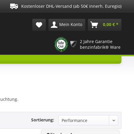
Kostenloser DHL-Versand (ab 50€ innerh. Euregio)
Mein Konto
0,00 € *
2 Jahre Garantie
benzinfabrik® Ware
euchtung.
Sortierung: