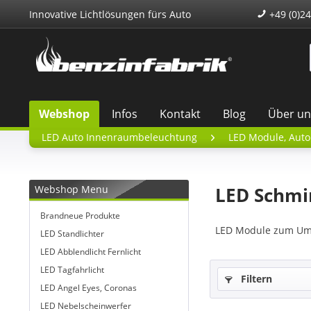
Innovative Lichtlösungen fürs Auto
+49 (0)24
Webshop
Infos
Kontakt
Blog
Über un
LED Auto Innenraumbeleuchtung
LED Module, Auto
Webshop Menu
LED Schmi
Brandneue Produkte
LED Module zum Umr
LED Standlichter
LED Abblendlicht Fernlicht
LED Tagfahrlicht
Filtern
LED Angel Eyes, Coronas
LED Nebelscheinwerfer