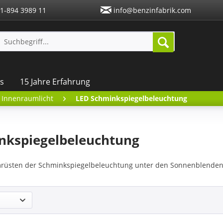
1-894 3989 11
info@benzinfabrik.com
s
15 Jahre Erfahrung
 Innenraumlicht
LED Schminkspiegelbeleuchtung
nkspiegelbeleuchtung
üsten der Schminkspiegelbeleuchtung unter den Sonnenblenden 