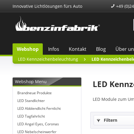
Innovative Lichtlösungen fürs Auto
+49 (0)24
Webshop
Infos
Kontakt
Blog
Über un
LED Kennzeichenbeleuchtung
LED Kennzeichenbel
Webshop Menu
LED Kennz
Brandneue Produkte
LED Module zum Umr
LED Standlichter
LED Abblendlicht Fernlicht
LED Tagfahrlicht
Filtern
LED Angel Eyes, Coronas
LED Nebelscheinwerfer