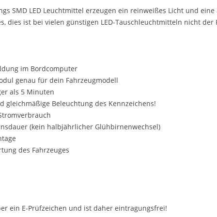
ngs SMD LED Leuchtmittel erzeugen ein reinweißes Licht und eine
 dies ist bei vielen günstigen LED-Tauschleuchtmitteln nicht der F
eldung im Bordcomputer
odul genau für dein Fahrzeugmodell
ger als 5 Minuten
nd gleichmäßige Beleuchtung des Kennzeichens!
r Stromverbrauch
ensdauer (kein halbjährlicher Glühbirnenwechsel)
ntage
rtung des Fahrzeuges
ber ein E-Prüfzeichen und ist daher eintragungsfrei!