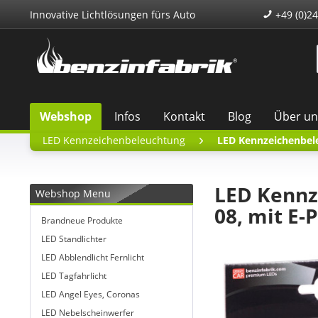
Innovative Lichtlösungen fürs Auto
+49 (0)24
Webshop
Infos
Kontakt
Blog
Über un
LED Kennzeichenbeleuchtung
LED Kennzeichenbel
LED Kennz
Webshop Menu
08, mit E-
Brandneue Produkte
LED Standlichter
LED Abblendlicht Fernlicht
LED Tagfahrlicht
LED Angel Eyes, Coronas
LED Nebelscheinwerfer