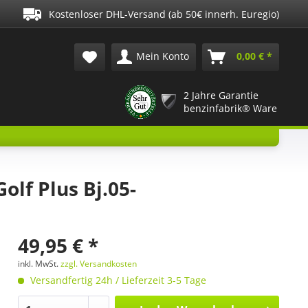
Kostenloser DHL-Versand (ab 50€ innerh. Euregio)
Mein Konto
0,00 € *
2 Jahre Garantie
benzinfabrik® Ware
lf Plus Bj.05-
49,95 € *
inkl. MwSt.
zzgl. Versandkosten
Versandfertig 24h / Lieferzeit 3-5 Tage