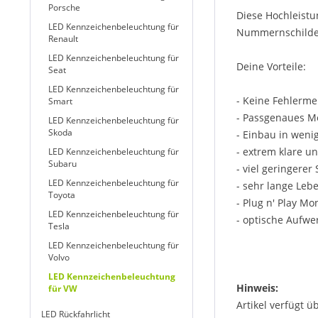
Porsche
Diese Hochleistu
LED Kennzeichenbeleuchtung für
Nummernschildes,
Renault
LED Kennzeichenbeleuchtung für
Deine Vorteile:
Seat
LED Kennzeichenbeleuchtung für
- Keine Fehlerm
Smart
- Passgenaues M
LED Kennzeichenbeleuchtung für
Skoda
- Einbau in weni
- extrem klare u
LED Kennzeichenbeleuchtung für
Subaru
- viel geringere
LED Kennzeichenbeleuchtung für
- sehr lange Leb
Toyota
- Plug n' Play Mo
LED Kennzeichenbeleuchtung für
- optische Aufwe
Tesla
LED Kennzeichenbeleuchtung für
Volvo
LED Kennzeichenbeleuchtung
Hinweis:
für VW
Artikel verfügt ü
LED Rückfahrlicht