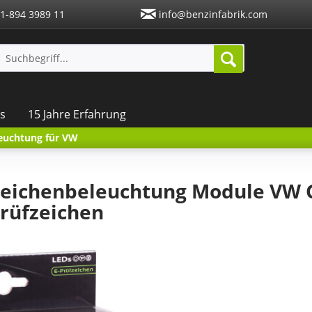
1-894 3989 11
info@benzinfabrik.com
s
15 Jahre Erfahrung
euchtung für VW
eichenbeleuchtung Module VW Go
Prüfzeichen