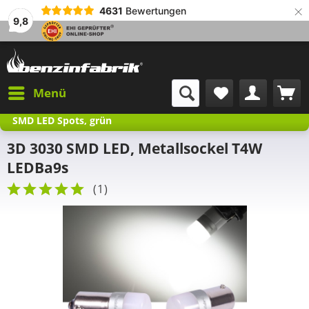
×
4631
Bewertungen
9,8
Menü
SMD LED Spots, grün
3D 3030 SMD LED, Metallsockel T4W
LEDBa9s
(
1
)