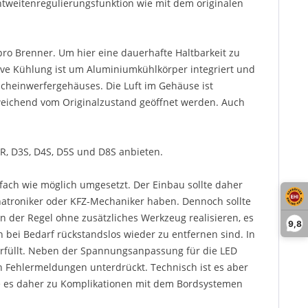
htweitenregulierungsfunktion wie mit dem originalen
ro Brenner. Um hier eine dauerhafte Haltbarkeit zu
ktive Kühlung ist um Aluminiumkühlkörper integriert und
cheinwerfergehäuses. Die Luft im Gehäuse ist
eichend vom Originalzustand geöffnet werden. Auch
R, D3S, D4S, D5S und D8S anbieten.
fach wie möglich umgesetzt. Der Einbau sollte daher
hatroniker oder KFZ-Mechaniker haben. Dennoch sollte
n der Regel ohne zusätzliches Werkzeug realisieren, es
9,8
h bei Bedarf rückstandslos wieder zu entfernen sind. In
 erfüllt. Neben der Spannungsanpassung für die LED
en Fehlermeldungen unterdrückt. Technisch ist es aber
lte es daher zu Komplikationen mit dem Bordsystemen