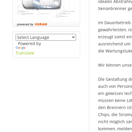
ideales Abstrahl
Xenonbrenner ge
Im Dauerbetrieb 
gewährleisten, i
erzeugt somit ei
Powered by
ausreichend um 
die Wartungsluk
Translate
Wir können unser
Die Gestaltung d
auch von Persone
ein gewisses tec
müssen keine Löt
den Brennern ist
Chips, die Strom
nicht möglich sä
kommen, melden S