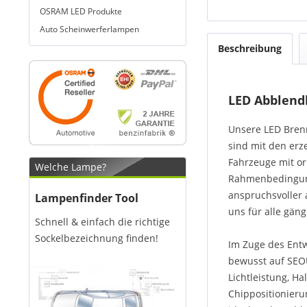
OSRAM LED Produkte
Auto Scheinwerferlampen
Beschreibung
LED Abblendl
Unsere LED Brenn
sind mit den erz
Fahrzeuge mit or
Welche Lampe?
Rahmenbedingunge
anspruchsvoller 
Lampenfinder Tool
uns für alle gän
Schnell & einfach die richtige
Sockelbezeichnung finden!
Im Zuge des Entw
bewusst auf SEOU
Lichtleistung, H
Chippositionieru