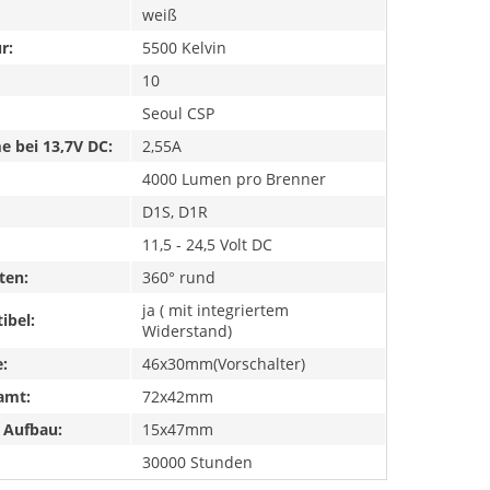
weiß
r:
5500 Kelvin
10
Seoul CSP
 bei 13,7V DC:
2,55A
4000 Lumen pro Brenner
D1S, D1R
11,5 - 24,5 Volt DC
ten:
360° rund
ja ( mit integriertem
ibel:
Widerstand)
:
46x30mm(Vorschalter)
amt:
72x42mm
 Aufbau:
15x47mm
30000 Stunden