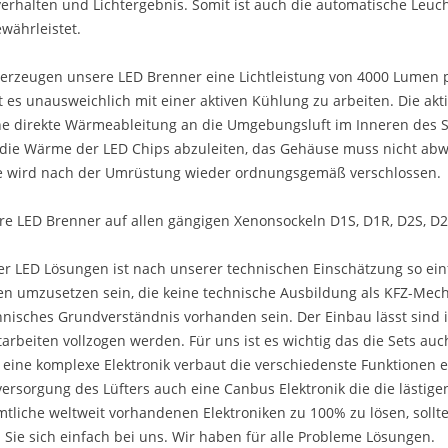
verhalten und Lichtergebnis. Somit ist auch die automatische Leuc
währleistet.
erzeugen unsere LED Brenner eine Lichtleistung von 4000 Lumen p
st es unausweichlich mit einer aktiven Kühlung zu arbeiten. Die a
ne direkte Wärmeableitung an die Umgebungsluft im Inneren des S
die Wärme der LED Chips abzuleiten, das Gehäuse muss nicht abw
e wird nach der Umrüstung wieder ordnungsgemäß verschlossen.
e LED Brenner auf allen gängigen Xenonsockeln D1S, D1R, D2S, D2
er LED Lösungen ist nach unserer technischen Einschätzung so ein
n umzusetzen sein, die keine technische Ausbildung als KFZ-Mec
hnisches Grundverständnis vorhanden sein. Der Einbau lässt sind i
arbeiten vollzogen werden. Für uns ist es wichtig das die Sets auc
 eine komplexe Elektronik verbaut die verschiedenste Funktionen
versorgung des Lüfters auch eine Canbus Elektronik die die lästig
mtliche weltweit vorhandenen Elektroniken zu 100% zu lösen, sol
ie sich einfach bei uns. Wir haben für alle Probleme Lösungen.