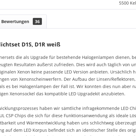
5500 Kel
Bewertungen
36
ichtset D1S, D1R weiß
ersets die als Upgrade für bestehende Halogenlampen dienen, bef
eugten Resultaten äußerst zufrieden. Dies wird auch täglich von u
iginalen Xenon keine passende LED Version anbieten. Ursächlich h
n von Xenonscheinwerfern. Der Aufbau der Linsen/Reflektoren, Vo
als es bei Halogenlampen der Fall ist. Wir konnten dies nun aber 
gigen Xenonsockel das kompatible LED Upgradekit anzubieten.
icklungsprozesses haben wir sämtliche infragekommende LED Chips
L CSP Chips die sich für diese Funktionsanwendung als ideale Lö
altbarkeit und Wärmeentwicklung haben uns schlichtweg überzeugt
ng auf dem LED Korpus befindet sich an identischer Stelle des orig