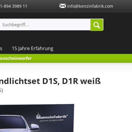
1-894 3989 11
info@benzinfabrik.com
s
15 Jahre Erfahrung
nonscheinwerfer
ndlichtset D1S, D1R weiß
6
)