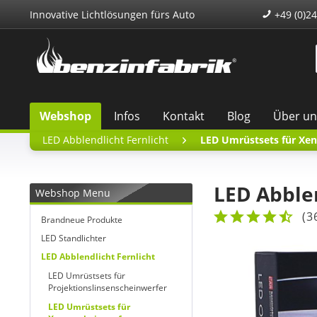
Innovative Lichtlösungen fürs Auto
+49 (0)24
Webshop
Infos
Kontakt
Blog
Über un
LED Abblendlicht Fernlicht
LED Umrüstsets für Xe
LED Abble
Webshop Menu
(
3
Brandneue Produkte
LED Standlichter
LED Abblendlicht Fernlicht
LED Umrüstsets für
Projektionslinsenscheinwerfer
LED Umrüstsets für