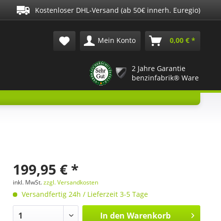
Kostenloser DHL-Versand (ab 50€ innerh. Euregio)
Mein Konto
0,00 € *
2 Jahre Garantie
benzinfabrik® Ware
199,95 € *
inkl. MwSt.
zzgl. Versandkosten
Versandfertig 24h / Lieferzeit 3-5 Tage
In den
Warenkorb