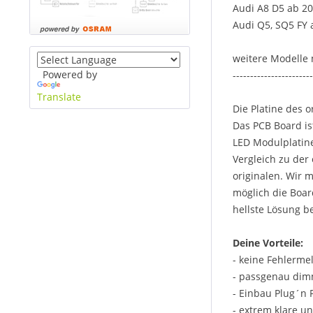
Audi A8 D5 ab 2
Audi Q5, SQ5 FY 
weitere Modelle m
Powered by
-----------------------
Translate
Die Platine des
Das PCB Board is
LED Modulplatine
Vergleich zu der 
originalen. Wir 
möglich die Boar
hellste Lösung b
Deine Vorteile:
- keine Fehlerm
- passgenau dim
- Einbau Plug´n 
- extrem klare u