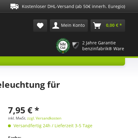
Kostenloser DHL-Versand (ab 50€ innerh. Euregio)
Mein Konto
0,00 € *
2 Jahre Garantie
benzinfabrik® Ware
leuchtung für
7,95 € *
inkl. MwSt.
zzgl. Versandkosten
Versandfertig 24h / Lieferzeit 3-5 Tage
Farbe: