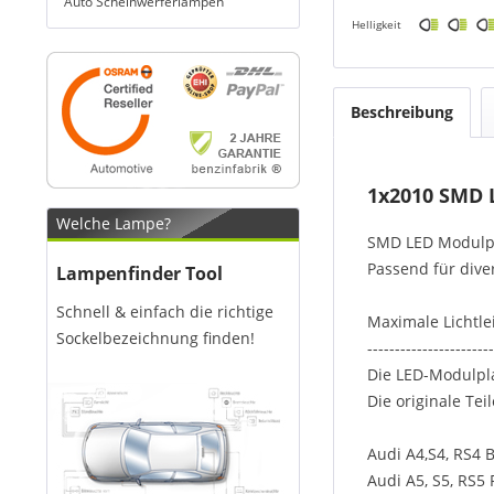
Auto Scheinwerferlampen
Helligkeit
Beschreibung
1x2010 SMD 
Welche Lampe?
SMD LED Modulpl
Passend für div
Lampenfinder Tool
Schnell & einfach die richtige
Maximale Lichtle
Sockelbezeichnung finden!
-----------------------
Die LED-Modulpla
Die originale Te
Audi A4,S4, RS4 
Audi A5, S5, RS5