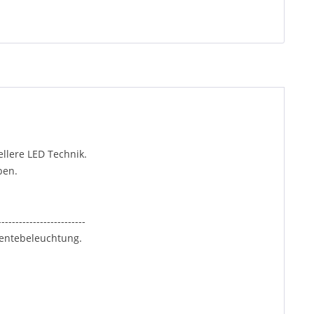
ellere LED Technik.
ben.
-------------------------
ientebeleuchtung.