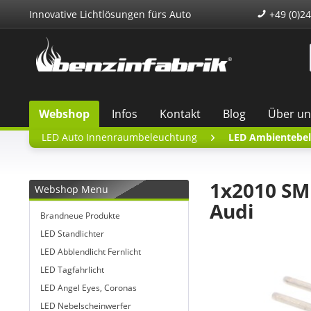
Innovative Lichtlösungen fürs Auto
+49 (0)24
Webshop
Infos
Kontakt
Blog
Über un
LED Auto Innenraumbeleuchtung
LED Ambientebe
1x2010 SM
Webshop Menu
Audi
Brandneue Produkte
LED Standlichter
LED Abblendlicht Fernlicht
LED Tagfahrlicht
LED Angel Eyes, Coronas
LED Nebelscheinwerfer