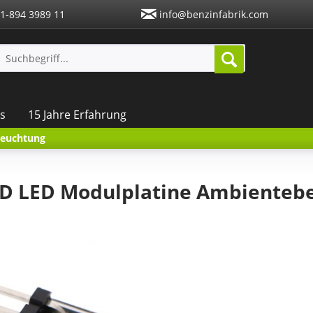
1-894 3989 11
info@benzinfabrik.com
s
15 Jahre Erfahrung
leuchtung
D LED Modulplatine Ambientebe