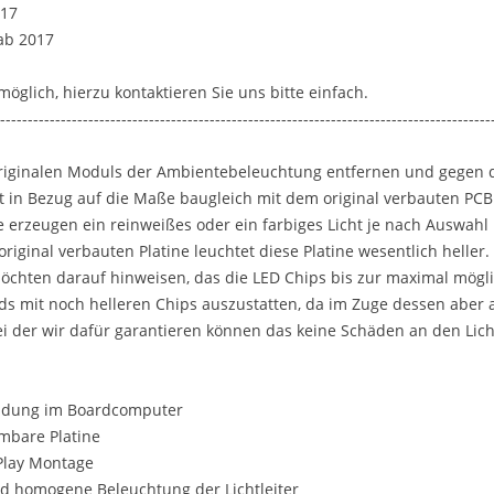
017
ab 2017
öglich, hierzu kontaktieren Sie uns bitte einfach.
-----------------------------------------------------------------------------------------
 originalen Moduls der Ambientebeleuchtung entfernen und gegen 
t in Bezug auf die Maße baugleich mit dem original verbauten PC
 erzeugen ein reinweißes oder ein farbiges Licht je nach Auswahl
original verbauten Platine leuchtet diese Platine wesentlich heller
möchten darauf hinweisen, das die LED Chips bis zur maximal möglic
ds mit noch helleren Chips auszustatten, da im Zuge dessen aber 
ei der wir dafür garantieren können das keine Schäden an den Lich
eldung im Boardcomputer
mbare Platine
Play Montage
nd homogene Beleuchtung der Lichtleiter