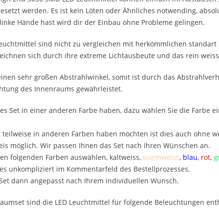
setzt werden. Es ist kein Löten oder Ähnliches notwending, absolu
inke Hände hast wird dir der Einbau ohne Probleme gelingen.
uchtmittel sind nicht zu vergleichen mit herkömmlichen standart 
ichnen sich durch ihre extreme Lichtausbeute und das rein weisse
inen sehr großen Abstrahlwinkel, somit ist durch das Abstrahlverh
htung des Innenraums gewährleistet.
es Set in einer anderen Farbe haben, dazu wählen Sie die Farbe e
 teilweise in anderen Farben haben möchten ist dies auch ohne we
is möglich. Wir passen Ihnen das Set nach Ihren Wünschen an.
en folgenden Farben auswählen, kaltweiss,
warmweiss
,
blau
,
rot
,
g
es unkompliziert im Kommentarfeld des Bestellprozesses,
 Set dann angepasst nach Ihrem individuellen Wunsch.
aumset sind die LED Leuchtmittel für folgende Beleuchtungen ent