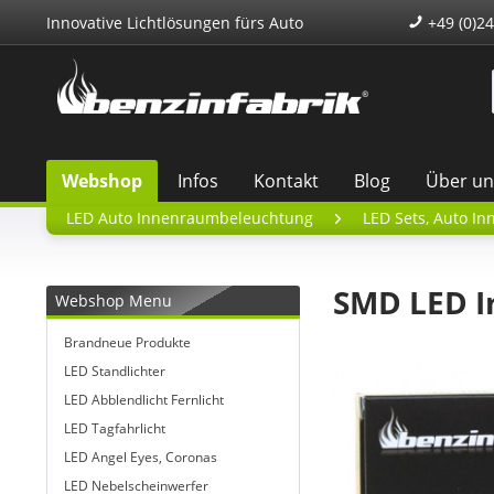
Innovative Lichtlösungen fürs Auto
+49 (0)24
Webshop
Infos
Kontakt
Blog
Über un
LED Auto Innenraumbeleuchtung
LED Sets, Auto In
SMD LED I
Webshop Menu
Brandneue Produkte
LED Standlichter
LED Abblendlicht Fernlicht
LED Tagfahrlicht
LED Angel Eyes, Coronas
LED Nebelscheinwerfer