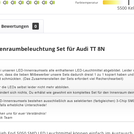
Farbtemperatur
5500 Kel
Bewertungen
0
enraumbeleuchtung Set für Audi TT 8N
igh End 5050 SMD LED Leuchtmittel können einfach im Austausch g