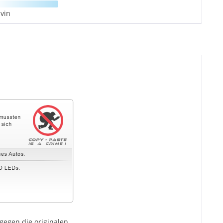
vin
egen die originalen