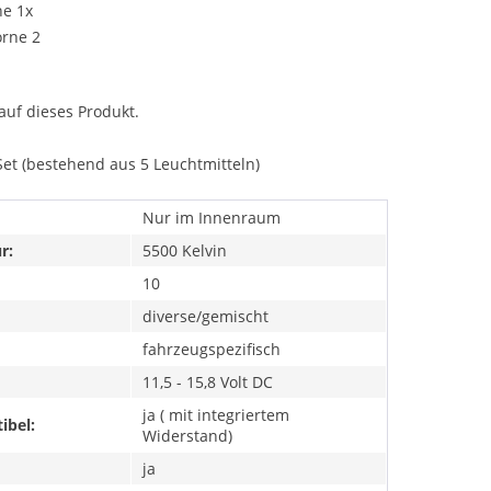
ne 1x
orne 2
auf dieses Produkt.
Set (bestehend aus 5 Leuchtmitteln)
Nur im Innenraum
r:
5500 Kelvin
10
diverse/gemischt
fahrzeugspezifisch
11,5 - 15,8 Volt DC
ja ( mit integriertem
ibel:
Widerstand)
ja