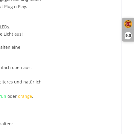
t Plug n Play.
LEDs.
 Licht aus!
9,8
alten eine
infach oben aus.
iteres und natürlich
rün
oder
orange
.
halten: