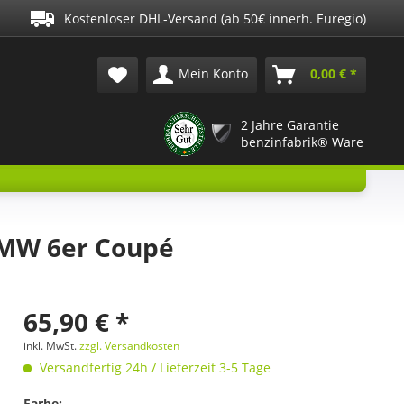
Kostenloser DHL-Versand (ab 50€ innerh. Euregio)
Mein Konto
0,00 € *
2 Jahre Garantie
benzinfabrik® Ware
BMW 6er Coupé
65,90 € *
inkl. MwSt.
zzgl. Versandkosten
Versandfertig 24h / Lieferzeit 3-5 Tage
Farbe: