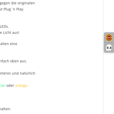
egen die originalen
t Plug´n Play.
LEDs.
 Licht aus!
alten eine
9,8
infach oben aus.
iteres und natürlich
rün
oder
orange
.
halten: