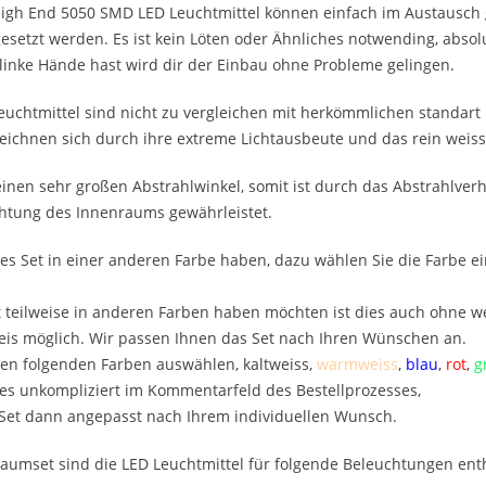
igh End 5050 SMD LED Leuchtmittel können einfach im Austausch g
setzt werden. Es ist kein Löten oder Ähnliches notwending, absolu
inke Hände hast wird dir der Einbau ohne Probleme gelingen.
uchtmittel sind nicht zu vergleichen mit herkömmlichen standart 
ichnen sich durch ihre extreme Lichtausbeute und das rein weisse
inen sehr großen Abstrahlwinkel, somit ist durch das Abstrahlverh
htung des Innenraums gewährleistet.
es Set in einer anderen Farbe haben, dazu wählen Sie die Farbe e
 teilweise in anderen Farben haben möchten ist dies auch ohne we
is möglich. Wir passen Ihnen das Set nach Ihren Wünschen an.
en folgenden Farben auswählen, kaltweiss,
warmweiss
,
blau
,
rot
,
g
es unkompliziert im Kommentarfeld des Bestellprozesses,
 Set dann angepasst nach Ihrem individuellen Wunsch.
aumset sind die LED Leuchtmittel für folgende Beleuchtungen ent