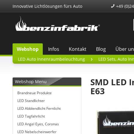
Innovative Lichtlösungen fürs Auto
+49 (0)24
Webshop
Infos
Kontakt
Blog
Über un
LED Auto Innenraumbeleuchtung
LED Sets, Auto In
SMD LED I
Webshop Menu
E63
Brandneue Produkte
LED Standlichter
LED Abblendlicht Fernlicht
LED Tagfahrlicht
LED Angel Eyes, Coronas
LED Nebelscheinwerfer