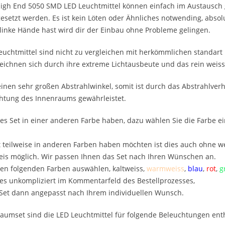
igh End 5050 SMD LED Leuchtmittel können einfach im Austausch g
setzt werden. Es ist kein Löten oder Ähnliches notwending, absolu
inke Hände hast wird dir der Einbau ohne Probleme gelingen.
uchtmittel sind nicht zu vergleichen mit herkömmlichen standart 
ichnen sich durch ihre extreme Lichtausbeute und das rein weisse
inen sehr großen Abstrahlwinkel, somit ist durch das Abstrahlverh
htung des Innenraums gewährleistet.
es Set in einer anderen Farbe haben, dazu wählen Sie die Farbe e
 teilweise in anderen Farben haben möchten ist dies auch ohne we
is möglich. Wir passen Ihnen das Set nach Ihren Wünschen an.
en folgenden Farben auswählen, kaltweiss,
warmweiss
,
blau
,
rot
,
g
es unkompliziert im Kommentarfeld des Bestellprozesses,
 Set dann angepasst nach Ihrem individuellen Wunsch.
aumset sind die LED Leuchtmittel für folgende Beleuchtungen ent