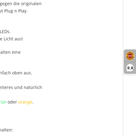
egen die originalen
t Plug n Play.
LEDs.
 Licht aus!
alten eine
9,8
infach oben aus.
iteres und natürlich
rün
oder
orange
.
halten: