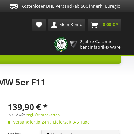
Kostenloser DHL-Versand (ab 50€ innerh. Euregio)
Mein Konto
0,00 € *
2 Jahre Garantie
benzinfabrik® Ware
MW 5er F11
139,90 € *
inkl. MwSt.
zzgl. Versandkosten
Versandfertig 24h / Lieferzeit 3-5 Tage
Farbe: