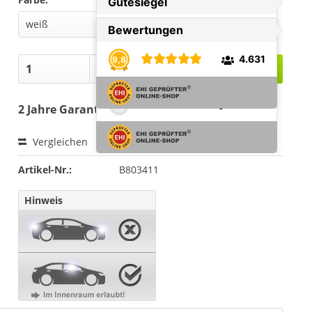
In den
Warenkorb
2 Jahre Garantie
Vergleichen
Merken
Bewerten
Artikel-Nr.:
B803411
Hinweis