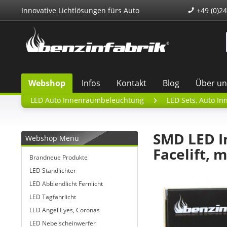
Innovative Lichtlösungen fürs Auto
+49 (0)24
Webshop
Infos
Kontakt
Blog
Über un
LED Auto Innenraumbeleuchtung
LED Sets, Auto In
SMD LED I
Webshop Menu
Facelift,
Brandneue Produkte
LED Standlichter
LED Abblendlicht Fernlicht
LED Tagfahrlicht
LED Angel Eyes, Coronas
LED Nebelscheinwerfer