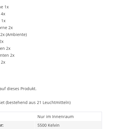
ne 1x
 4x
 1x
orne 2x
2x (Ambiente)
2x
ten 2x
inten 2x
 2x
auf dieses Produkt.
Set (bestehend aus 21 Leuchtmitteln)
Nur im Innenraum
r:
5500 Kelvin