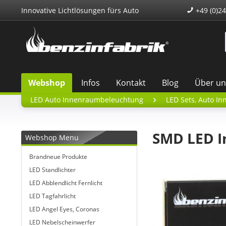
Innovative Lichtlösungen fürs Auto
+49 (0)24
Webshop
Infos
Kontakt
Blog
Über un
LED Auto Innenraumbeleuchtung
LED Sets, Auto In
SMD LED I
Webshop Menu
Brandneue Produkte
LED Standlichter
LED Abblendlicht Fernlicht
LED Tagfahrlicht
LED Angel Eyes, Coronas
LED Nebelscheinwerfer