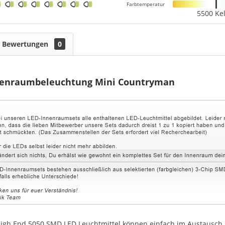
Farbtemperatur
5500 Kel
Bewertungen
0
nenraumbeleuchtung Mini Countryman
igh End 5050 SMD LED Leuchtmittel können einfach im Austausch g