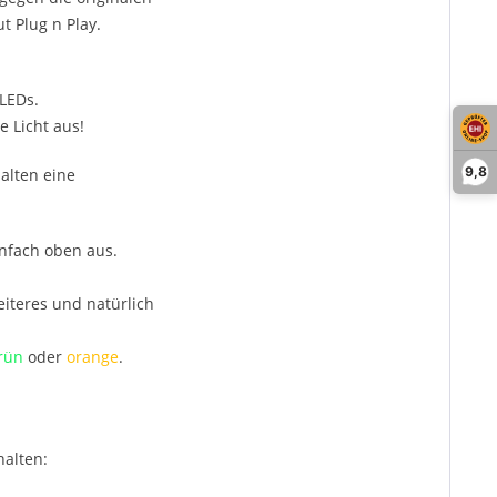
t Plug n Play.
LEDs.
 Licht aus!
9,8
alten eine
infach oben aus.
iteres und natürlich
rün
oder
orange
.
halten: