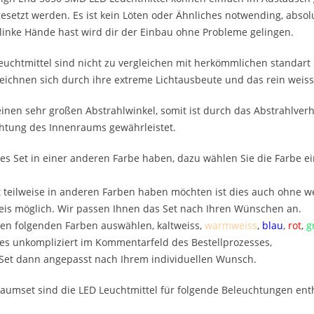
setzt werden. Es ist kein Löten oder Ähnliches notwending, absolu
inke Hände hast wird dir der Einbau ohne Probleme gelingen.
uchtmittel sind nicht zu vergleichen mit herkömmlichen standart 
ichnen sich durch ihre extreme Lichtausbeute und das rein weisse
inen sehr großen Abstrahlwinkel, somit ist durch das Abstrahlverh
htung des Innenraums gewährleistet.
es Set in einer anderen Farbe haben, dazu wählen Sie die Farbe e
 teilweise in anderen Farben haben möchten ist dies auch ohne we
is möglich. Wir passen Ihnen das Set nach Ihren Wünschen an.
en folgenden Farben auswählen, kaltweiss,
warmweiss
,
blau
,
rot
,
g
es unkompliziert im Kommentarfeld des Bestellprozesses,
 Set dann angepasst nach Ihrem individuellen Wunsch.
aumset sind die LED Leuchtmittel für folgende Beleuchtungen ent