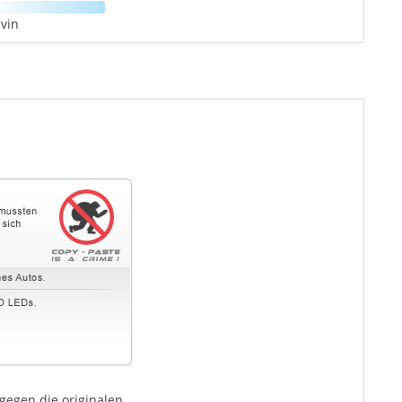
vin
egen die originalen