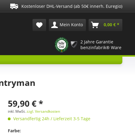
Kostenloser DHL-Versand (ab 50€ innerh. Euregio)
Mein Konto
0,00 € *
2 Jahre Garantie
benzinfabrik® Ware
untryman
59,90 € *
inkl. MwSt.
zzgl. Versandkosten
Versandfertig 24h / Lieferzeit 3-5 Tage
Farbe: