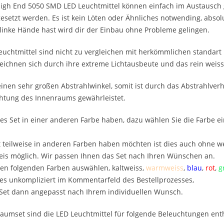
igh End 5050 SMD LED Leuchtmittel können einfach im Austausch g
setzt werden. Es ist kein Löten oder Ähnliches notwending, absolu
inke Hände hast wird dir der Einbau ohne Probleme gelingen.
uchtmittel sind nicht zu vergleichen mit herkömmlichen standart 
ichnen sich durch ihre extreme Lichtausbeute und das rein weisse
inen sehr großen Abstrahlwinkel, somit ist durch das Abstrahlverh
htung des Innenraums gewährleistet.
es Set in einer anderen Farbe haben, dazu wählen Sie die Farbe e
 teilweise in anderen Farben haben möchten ist dies auch ohne we
is möglich. Wir passen Ihnen das Set nach Ihren Wünschen an.
en folgenden Farben auswählen, kaltweiss,
warmweiss
,
blau
,
rot
,
g
es unkompliziert im Kommentarfeld des Bestellprozesses,
 Set dann angepasst nach Ihrem individuellen Wunsch.
aumset sind die LED Leuchtmittel für folgende Beleuchtungen ent