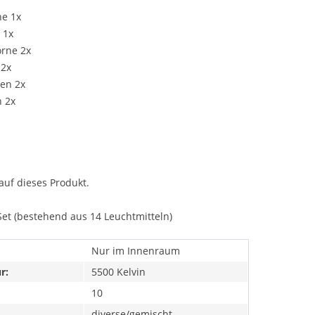
ne 1x
 1x
orne 2x
 2x
ten 2x
n 2x
auf dieses Produkt.
Set (bestehend aus 14 Leuchtmitteln)
Nur im Innenraum
r:
5500 Kelvin
10
diverse/gemischt