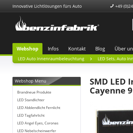
Innovative Lichtlösungen fürs Auto
+49 (0)24
Webshop
Infos
Kontakt
Blog
Über un
LED Auto Innenraumbeleuchtung
LED Sets, Auto In
SMD LED I
Webshop Menu
Cayenne 9
Brandneue Produkte
LED Standlichter
LED Abblendlicht Fernlicht
LED Tagfahrlicht
LED Angel Eyes, Coronas
LED Nebelscheinwerfer