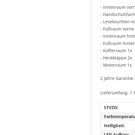
- Innenraum vor
- Handschuhfach
- Leseleuchten v
- Fußraum vorne
- Innenraum hin
- Fußraum hinte
- Kofferraum 1x
- Heckklappe 2x
- Motorraum 1x
2 Jahre Garantie 
Lieferumfang: 1 
STVZO:
Farbtemperatu
Helligkeit:
LED Aufbau: