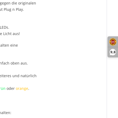
egen die originalen
t Plug n Play.
LEDs.
 Licht aus!
alten eine
9,8
infach oben aus.
iteres und natürlich
rün
oder
orange
.
halten: