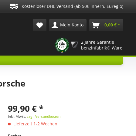
Kostenloser DHL-Versand (ab 50€ innerh. Euregio)
Mein Konto
0,00 € *
2 Jahre Garantie
benzinfabrik® Ware
orsche
99,90 € *
inkl. MwSt.
zzgl. Versandkosten
Lieferzeit 1-2 Wochen
Farbe: