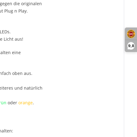
egen die originalen
t Plug n Play.
LEDs.
 Licht aus!
9,8
alten eine
infach oben aus.
iteres und natürlich
rün
oder
orange
.
halten: