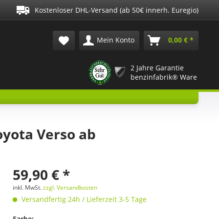
Kostenloser DHL-Versand (ab 50€ innerh. Euregio)
Mein Konto
0,00 € *
2 Jahre Garantie
benzinfabrik® Ware
yota Verso ab
59,90 € *
inkl. MwSt.
zzgl. Versandkosten
Versandfertig 24h / Lieferzeit 3-5 Tage
Farbe: