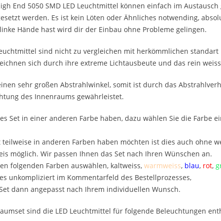
igh End 5050 SMD LED Leuchtmittel können einfach im Austausch g
setzt werden. Es ist kein Löten oder Ähnliches notwending, absolu
inke Hände hast wird dir der Einbau ohne Probleme gelingen.
uchtmittel sind nicht zu vergleichen mit herkömmlichen standart 
ichnen sich durch ihre extreme Lichtausbeute und das rein weisse
inen sehr großen Abstrahlwinkel, somit ist durch das Abstrahlverh
htung des Innenraums gewährleistet.
es Set in einer anderen Farbe haben, dazu wählen Sie die Farbe e
 teilweise in anderen Farben haben möchten ist dies auch ohne we
is möglich. Wir passen Ihnen das Set nach Ihren Wünschen an.
en folgenden Farben auswählen, kaltweiss,
warmweiss
,
blau
,
rot
,
g
es unkompliziert im Kommentarfeld des Bestellprozesses,
 Set dann angepasst nach Ihrem individuellen Wunsch.
aumset sind die LED Leuchtmittel für folgende Beleuchtungen ent