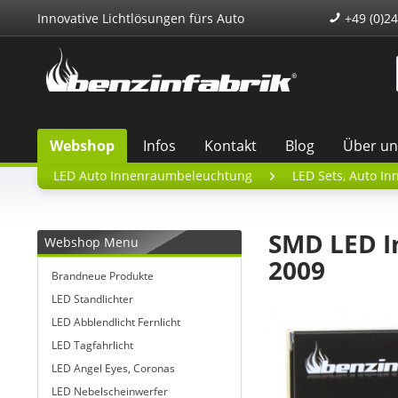
Innovative Lichtlösungen fürs Auto
+49 (0)24
Webshop
Infos
Kontakt
Blog
Über un
LED Auto Innenraumbeleuchtung
LED Sets, Auto In
SMD LED I
Webshop Menu
2009
Brandneue Produkte
LED Standlichter
LED Abblendlicht Fernlicht
LED Tagfahrlicht
LED Angel Eyes, Coronas
LED Nebelscheinwerfer