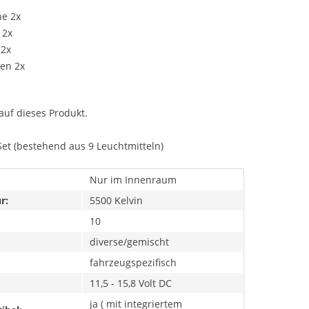
ne 2x
 2x
 2x
ten 2x
auf dieses Produkt.
Set (bestehend aus 9 Leuchtmitteln)
Nur im Innenraum
r:
5500 Kelvin
10
diverse/gemischt
fahrzeugspezifisch
11,5 - 15,8 Volt DC
ja ( mit integriertem