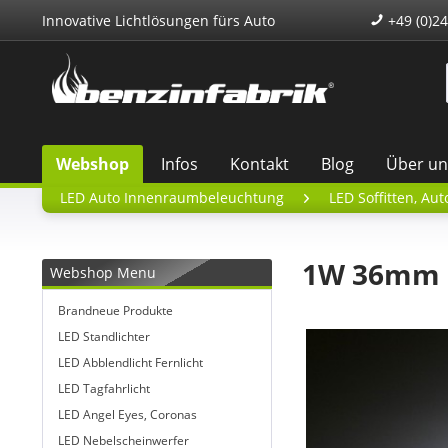
Innovative Lichtlösungen fürs Auto
+49 (0)24
Webshop
Infos
Kontakt
Blog
Über un
LED Auto Innenraumbeleuchtung
LED Soffitten, Au
1W 36mm C
Webshop Menu
Brandneue Produkte
LED Standlichter
LED Abblendlicht Fernlicht
LED Tagfahrlicht
LED Angel Eyes, Coronas
LED Nebelscheinwerfer