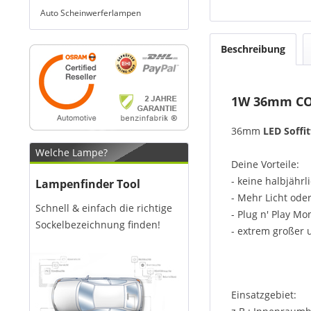
Auto Scheinwerferlampen
Beschreibung
1W 36mm COB
36mm
LED Soffit
Welche Lampe?
Deine Vorteile:
- keine halbjähr
Lampenfinder Tool
- Mehr Licht ode
Schnell & einfach die richtige
- Plug n' Play M
Sockelbezeichnung finden!
- extrem großer 
Einsatzgebiet: