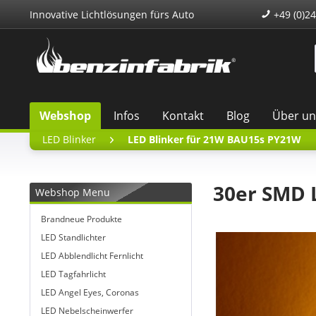
Innovative Lichtlösungen fürs Auto
+49 (0)24
Webshop
Infos
Kontakt
Blog
Über un
LED Blinker
LED Blinker für 21W BAU15s PY21W
30er SMD 
Webshop Menu
Brandneue Produkte
LED Standlichter
LED Abblendlicht Fernlicht
LED Tagfahrlicht
LED Angel Eyes, Coronas
LED Nebelscheinwerfer