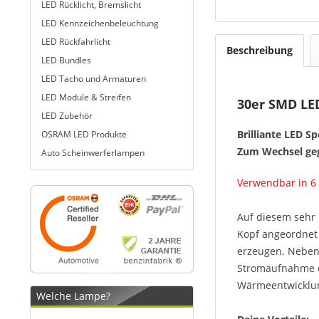
LED Rücklicht, Bremslicht
LED Kennzeichenbeleuchtung
LED Rückfahrlicht
Beschreibung
LED Bundles
LED Tacho und Armaturen
LED Module & Streifen
30er SMD LED
LED Zubehör
Brilliante LED S
OSRAM LED Produkte
Zum Wechsel geg
Auto Scheinwerferlampen
Verwendbar in 6
Auf diesem sehr
Kopf angeordnet 
erzeugen. Neben d
Stromaufnahme e
Wärmeentwicklun
Welche Lampe?