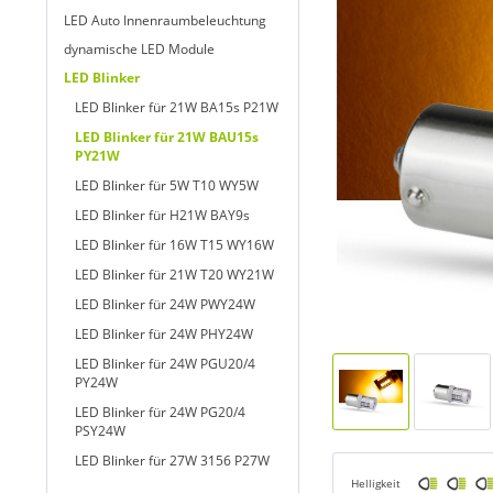
LED Auto Innenraumbeleuchtung
dynamische LED Module
LED Blinker
LED Blinker für 21W BA15s P21W
LED Blinker für 21W BAU15s
PY21W
LED Blinker für 5W T10 WY5W
LED Blinker für H21W BAY9s
LED Blinker für 16W T15 WY16W
LED Blinker für 21W T20 WY21W
LED Blinker für 24W PWY24W
LED Blinker für 24W PHY24W
LED Blinker für 24W PGU20/4
PY24W
LED Blinker für 24W PG20/4
PSY24W
LED Blinker für 27W 3156 P27W
Helligkeit