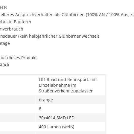
LEDs
nelleres Ansprechverhalten als Glühbirnen (100% AN / 100% Aus, 
robuste Bauform
omverbrauch
ensdauer (kein halbjährlicher Glühbirnenwechsel)
ntage
auf dieses Produkt.
Stück
Off-Road und Rennsport, mit
Einzelabnahme im
Straßenverkehr zugelassen
orange
8
30x4014 SMD LED
400 Lumen (weiß)