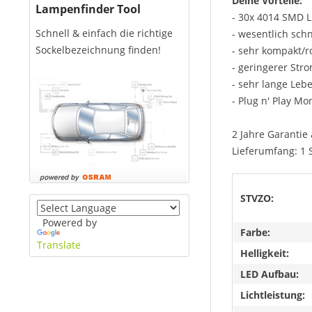
Deine Vorteile:
Lampenfinder Tool
- 30x 4014 SMD 
Schnell & einfach die richtige
- wesentlich sch
Sockelbezeichnung finden!
- sehr kompakt/
- geringerer Str
- sehr lange Leb
- Plug n' Play Mo
2 Jahre Garantie 
Lieferumfang: 1 
STVZO:
Powered by
Farbe:
Translate
Helligkeit:
LED Aufbau:
Lichtleistung: