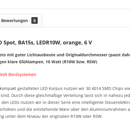
Bewertungen
0
 Spot, BA15s, LEDR10W, orange, 6 V
pots mit guter Lichtausbeute und Originaldurchmesser (passt dah
en klare Glühlampen, 10 Watt (R10W bzw. R5W)
 Volt Bordsystemen
 kompakt gestalteten LED Korpus nutzen wir 30 4014 SMD Chips v
sind. Durch diese gleichmäßige Verteilung lässt sich in nahezu j
en LEDs nutzen wir in dieser Serie eine intelligente Steuerelektro
rhöhen und die entstehende Wäre über den Aluminiumrahmen an 
g unter dem Niveau der originalen R10W oder R5W.