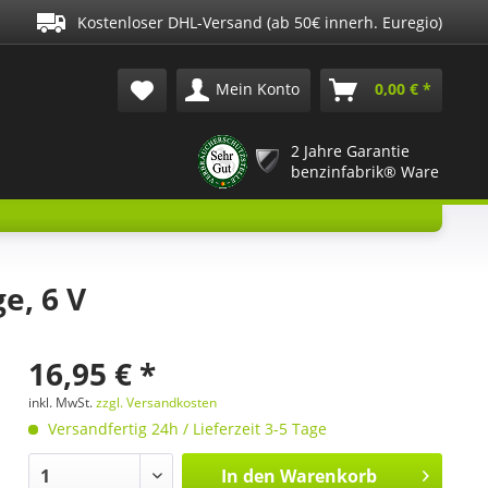
Kostenloser DHL-Versand (ab 50€ innerh. Euregio)
Mein Konto
0,00 € *
2 Jahre Garantie
benzinfabrik® Ware
e, 6 V
16,95 € *
inkl. MwSt.
zzgl. Versandkosten
Versandfertig 24h / Lieferzeit 3-5 Tage
In den
Warenkorb