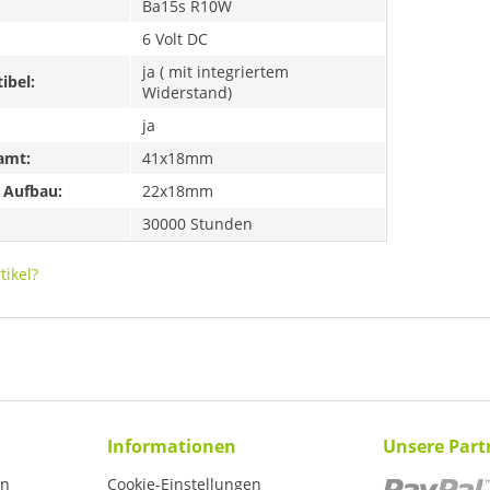
Ba15s R10W
6 Volt DC
ja ( mit integriertem
ibel:
Widerstand)
ja
amt:
41x18mm
 Aufbau:
22x18mm
30000 Stunden
ikel?
Informationen
Unsere Part
en
Cookie-Einstellungen