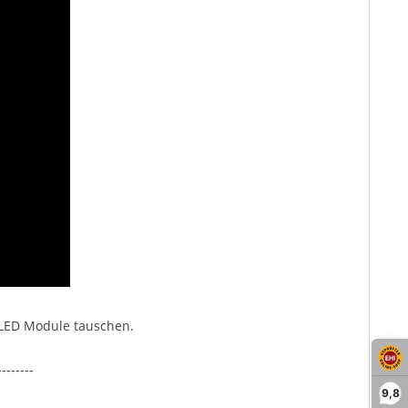
 LED Module tauschen.
--------
9,8