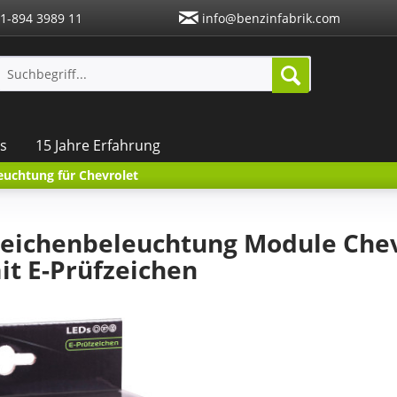
1-894 3989 11
info@benzinfabrik.com
s
15 Jahre Erfahrung
uchtung für Chevrolet
eichenbeleuchtung Module Chev
it E-Prüfzeichen