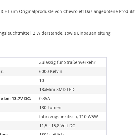
NICHT um Originalprodukte von Chevrolet! Das angebotene Produkt i
ngsleuchtmittel, 2 Widerstände, sowie Einbauanleitung
Zulässig für Straßenverkehr
r:
6000 Kelvin
10
18xMini SMD LED
 bei 13,7V DC:
0,35A
180 Lumen
fahrzeugspezifisch, T10 W5W
11,5 - 15,8 Volt DC
ten:
180° seitlich