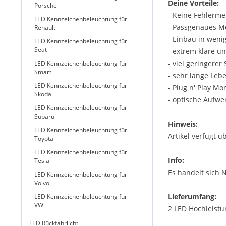
Deine Vorteile:
Porsche
- Keine Fehlerm
LED Kennzeichenbeleuchtung für
- Passgenaues M
Renault
- Einbau in weni
LED Kennzeichenbeleuchtung für
Seat
- extrem klare u
- viel geringere
LED Kennzeichenbeleuchtung für
Smart
- sehr lange Leb
LED Kennzeichenbeleuchtung für
- Plug n' Play Mo
Skoda
- optische Aufwe
LED Kennzeichenbeleuchtung für
Subaru
Hinweis:
LED Kennzeichenbeleuchtung für
Artikel verfügt ü
Toyota
LED Kennzeichenbeleuchtung für
Info:
Tesla
Es handelt sich 
LED Kennzeichenbeleuchtung für
Volvo
Lieferumfang:
LED Kennzeichenbeleuchtung für
VW
2 LED Hochleistu
LED Rückfahrlicht