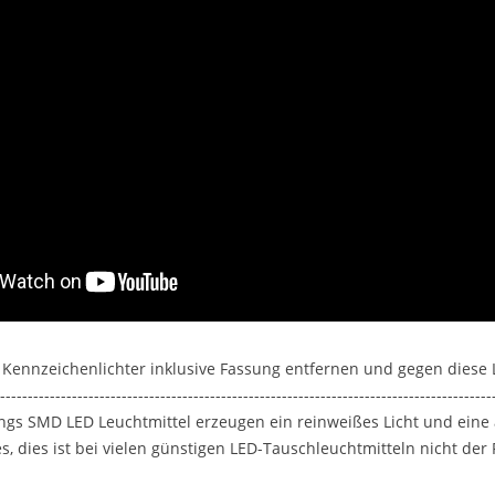
n Kennzeichenlichter inklusive Fassung entfernen und gegen diese
-----------------------------------------------------------------------------------------
ngs SMD LED Leuchtmittel erzeugen ein reinweißes Licht und eine
 dies ist bei vielen günstigen LED-Tauschleuchtmitteln nicht der F