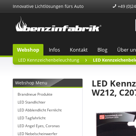
Innovative Lichtlösungen fürs Auto
+49 (0)24
Webshop
Infos
Kontakt
Blog
Über un
LED Kennzeichenbeleuchtung
LED Kennzeichenbel
LED Kennz
Webshop Menu
W212, C207
Brandneue Produkte
LED Standlichter
LED Abblendlicht Fernlicht
LED Tagfahrlicht
LED Angel Eyes, Coronas
LED Nebelscheinwerfer