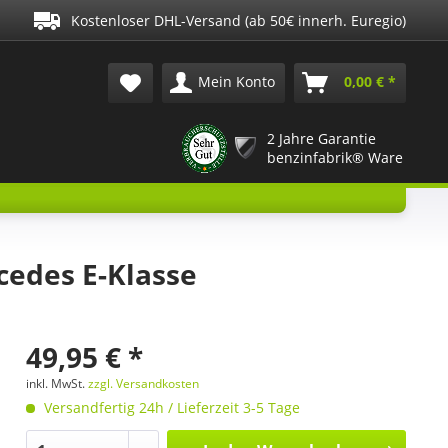
Kostenloser DHL-Versand (ab 50€ innerh. Euregio)
Mein Konto
0,00 € *
2 Jahre Garantie
benzinfabrik® Ware
edes E-Klasse
49,95 € *
inkl. MwSt.
zzgl. Versandkosten
Versandfertig 24h / Lieferzeit 3-5 Tage