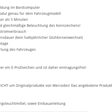
eldung im Bordcomputer
odul genau für dein Fahrzeugmodell
ger als 5 Minuten
nd gleichmäßige Beleuchtung des Kennzeichens!
r Stromverbrauch
ensdauer (kein halbjährlicher Glühbirnenwechsel)
ntage
rtung des Fahrzeuges
ber ein E-Prüfzeichen und ist daher eintragungsfrei!
NICHT um Originalprodukte von Mercedes! Das angebotene Produkt i
ngsleuchtmittel, sowie Einbauanleitung