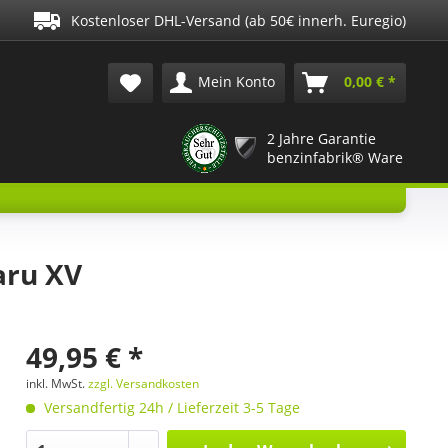
Kostenloser DHL-Versand (ab 50€ innerh. Euregio)
Mein Konto
0,00 € *
2 Jahre Garantie
benzinfabrik® Ware
aru XV
49,95 € *
inkl. MwSt.
zzgl. Versandkosten
Versandfertig 24h / Lieferzeit 3-5 Tage