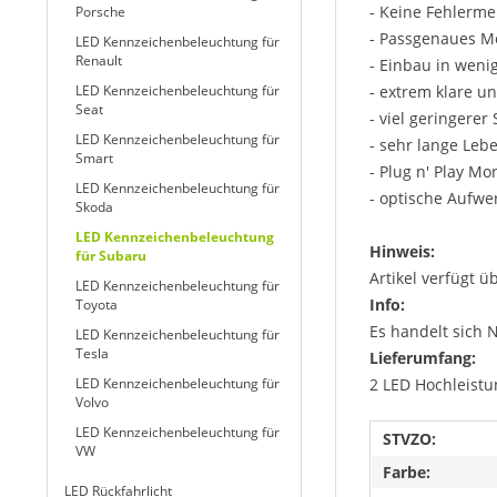
- Keine Fehlerm
Porsche
- Passgenaues M
LED Kennzeichenbeleuchtung für
Renault
- Einbau in weni
LED Kennzeichenbeleuchtung für
- extrem klare u
Seat
- viel geringere
LED Kennzeichenbeleuchtung für
- sehr lange Leb
Smart
- Plug n' Play Mo
LED Kennzeichenbeleuchtung für
- optische Aufwe
Skoda
LED Kennzeichenbeleuchtung
Hinweis:
für Subaru
Artikel verfügt ü
LED Kennzeichenbeleuchtung für
Info:
Toyota
Es handelt sich 
LED Kennzeichenbeleuchtung für
Tesla
Lieferumfang:
LED Kennzeichenbeleuchtung für
2 LED Hochleistu
Volvo
LED Kennzeichenbeleuchtung für
STVZO:
VW
Farbe:
LED Rückfahrlicht