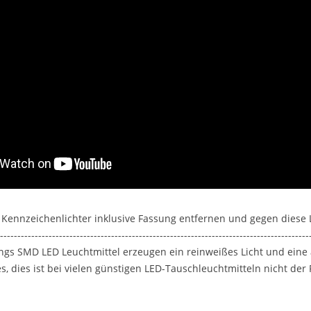
n Kennzeichenlichter inklusive Fassung entfernen und gegen diese
-----------------------------------------------------------------------------------------
ngs SMD LED Leuchtmittel erzeugen ein reinweißes Licht und eine
 dies ist bei vielen günstigen LED-Tauschleuchtmitteln nicht der F