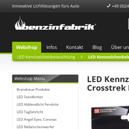
Innovative Lichtlösungen fürs Auto
+49 (0)24
Webshop
Infos
Kontakt
Blog
Über un
LED Kennzeichenbeleuchtung
LED Kennzeichenbel
LED Kennz
Webshop Menu
Crosstrek 
Brandneue Produkte
LED Standlichter
LED Abblendlicht Fernlicht
LED Tagfahrlicht
LED Angel Eyes, Coronas
LED Nebelscheinwerfer