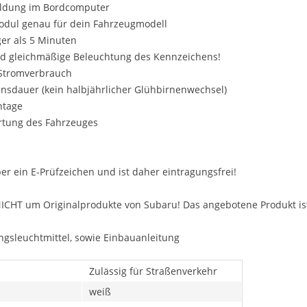
eldung im Bordcomputer
odul genau für dein Fahrzeugmodell
ger als 5 Minuten
nd gleichmäßige Beleuchtung des Kennzeichens!
r Stromverbrauch
ensdauer (kein halbjährlicher Glühbirnenwechsel)
ntage
rtung des Fahrzeuges
ber ein E-Prüfzeichen und ist daher eintragungsfrei!
NICHT um Originalprodukte von Subaru! Das angebotene Produkt ist
ngsleuchtmittel, sowie Einbauanleitung
Zulässig für Straßenverkehr
weiß