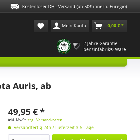
Kostenloser DHL-Versand (ab 50€ innerh. Euregio)
Mein Konto
0,00 € *
2 Jahre Garantie
benzinfabrik® Ware
a Auris, ab
49,95 € *
inkl. MwSt.
zzgl. Versandkosten
Versandfertig 24h / Lieferzeit 3-5 Tage