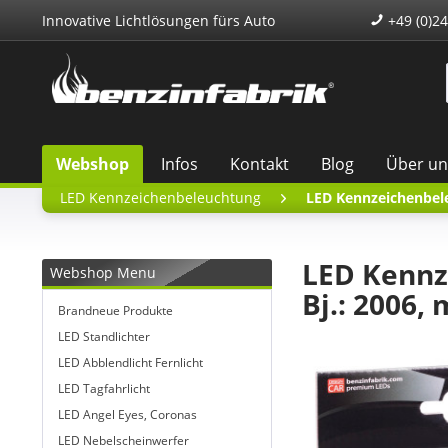
Innovative Lichtlösungen fürs Auto
+49 (0)24
Webshop
Infos
Kontakt
Blog
Über un
LED Kennzeichenbeleuchtung
LED Kennzeichenbel
LED Kennz
Webshop Menu
Bj.: 2006,
Brandneue Produkte
LED Standlichter
LED Abblendlicht Fernlicht
LED Tagfahrlicht
LED Angel Eyes, Coronas
LED Nebelscheinwerfer