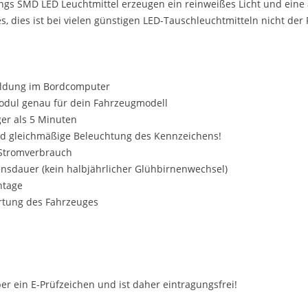
ngs SMD LED Leuchtmittel erzeugen ein reinweißes Licht und eine
 dies ist bei vielen günstigen LED-Tauschleuchtmitteln nicht der F
eldung im Bordcomputer
odul genau für dein Fahrzeugmodell
ger als 5 Minuten
nd gleichmäßige Beleuchtung des Kennzeichens!
r Stromverbrauch
ensdauer (kein halbjährlicher Glühbirnenwechsel)
ntage
rtung des Fahrzeuges
ber ein E-Prüfzeichen und ist daher eintragungsfrei!