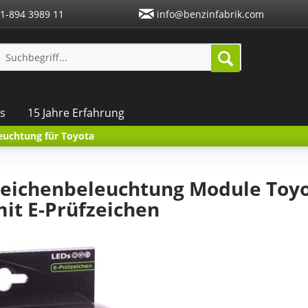
1-894 3989 11
info@benzinfabrik.com
s
15 Jahre Erfahrung
euchtung für Toyota
eichenbeleuchtung Module Toyot
 mit E-Prüfzeichen