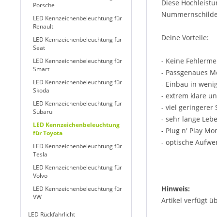
Diese Hochleistu
Porsche
Nummernschildes,
LED Kennzeichenbeleuchtung für
Renault
Deine Vorteile:
LED Kennzeichenbeleuchtung für
Seat
- Keine Fehlerm
LED Kennzeichenbeleuchtung für
Smart
- Passgenaues M
LED Kennzeichenbeleuchtung für
- Einbau in weni
Skoda
- extrem klare u
LED Kennzeichenbeleuchtung für
- viel geringere
Subaru
- sehr lange Leb
LED Kennzeichenbeleuchtung
- Plug n' Play Mo
für Toyota
- optische Aufwe
LED Kennzeichenbeleuchtung für
Tesla
LED Kennzeichenbeleuchtung für
Volvo
Hinweis:
LED Kennzeichenbeleuchtung für
VW
Artikel verfügt ü
LED Rückfahrlicht