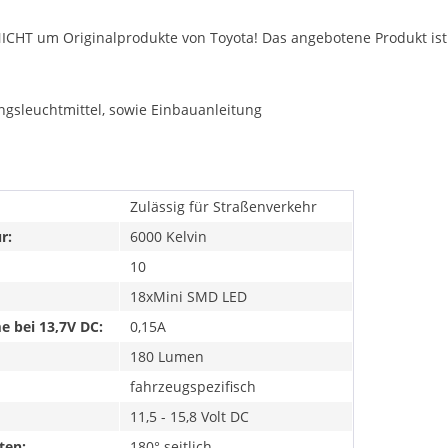
NICHT um Originalprodukte von Toyota! Das angebotene Produkt ist 
ngsleuchtmittel, sowie Einbauanleitung
Zulässig für Straßenverkehr
r:
6000 Kelvin
10
18xMini SMD LED
 bei 13,7V DC:
0,15A
180 Lumen
fahrzeugspezifisch
11,5 - 15,8 Volt DC
ten:
180° seitlich