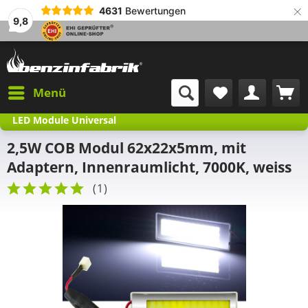
×
4631
Bewertungen
9,8
Menü
LED Module Universal
2,5W COB Modul 62x22x5mm, mit
Adaptern, Innenraumlicht, 7000K, weiss
(
1
)