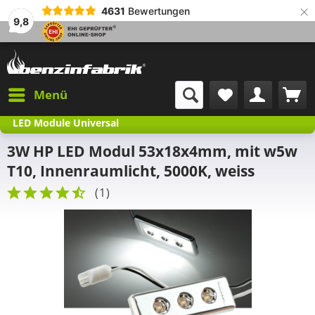
×
4631
Bewertungen
9,8
Menü
LED Module Universal
3W HP LED Modul 53x18x4mm, mit w5w
T10, Innenraumlicht, 5000K, weiss
(
1
)