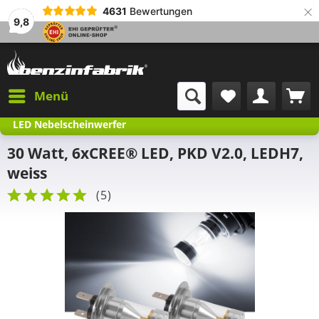
×
4631
Bewertungen
9,8
Menü
LED Nebelscheinwerfer
30 Watt, 6xCREE® LED, PKD V2.0, LEDH7,
weiss
(
5
)