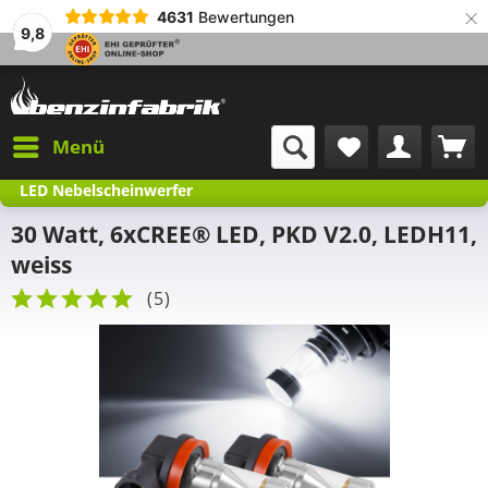
×
4631
Bewertungen
9,8
Menü
LED Nebelscheinwerfer
30 Watt, 6xCREE® LED, PKD V2.0, LEDH11,
weiss
(
5
)