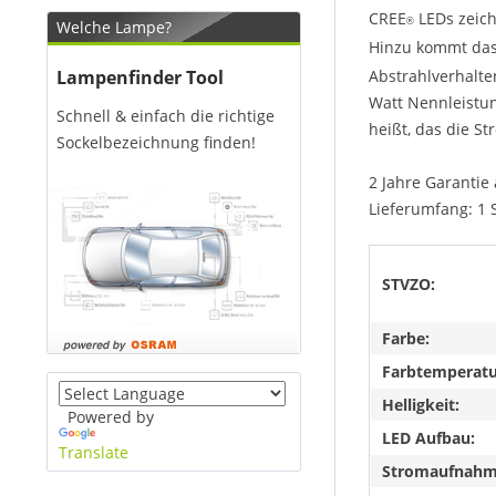
CREE
LEDs zeich
®
Welche Lampe?
Hinzu kommt das
Lampenfinder Tool
Abstrahlverhalte
Watt Nennleistun
Schnell & einfach die richtige
heißt, das die S
Sockelbezeichnung finden!
2 Jahre Garantie 
Lieferumfang: 1 
STVZO:
Farbe:
Farbtemperatu
Helligkeit:
Powered by
LED Aufbau:
Translate
Stromaufnahme