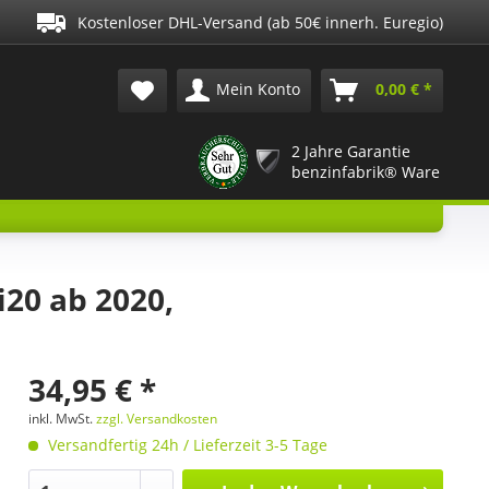
Kostenloser DHL-Versand (ab 50€ innerh. Euregio)
Mein Konto
0,00 € *
2 Jahre Garantie
benzinfabrik® Ware
20 ab 2020,
34,95 € *
inkl. MwSt.
zzgl. Versandkosten
Versandfertig 24h / Lieferzeit 3-5 Tage