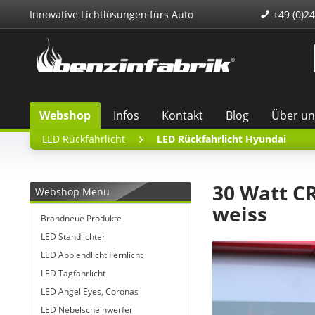
Innovative Lichtlösungen fürs Auto
+49 (0)24
Webshop
Infos
Kontakt
Blog
Über un
LED Rückfahrlicht
LED Rückfahrlicht Hyundai
30 Watt CR
Webshop Menu
weiss
Brandneue Produkte
LED Standlichter
LED Abblendlicht Fernlicht
LED Tagfahrlicht
LED Angel Eyes, Coronas
LED Nebelscheinwerfer