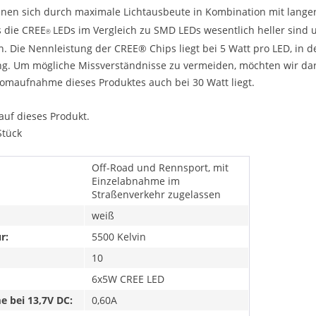
nen sich durch maximale Lichtausbeute in Kombination mit lang
 die CREE
LEDs im Vergleich zu SMD LEDs wesentlich heller sin
®
n. Die Nennleistung der CREE® Chips liegt bei 5 Watt pro LED, in
g. Um mögliche Missverständnisse zu vermeiden, möchten wir dara
tromaufnahme dieses Produktes auch bei 30 Watt liegt.
auf dieses Produkt.
Stück
Off-Road und Rennsport, mit
Einzelabnahme im
Straßenverkehr zugelassen
weiß
r:
5500 Kelvin
10
6x5W CREE LED
 bei 13,7V DC:
0,60A