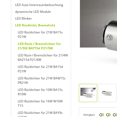
LED Auto Innenraumbeleuchtung
dynamische LED Module
LED Blinker
LED Rücklicht, Bremslicht
LED Rücklichter für 21W BA15s
P21W
LED Rück-/ Bremslichter für
21/5W BAY15d P21/5W
LED Rück-/ Bremslichter für 21/4W
BAZ15d P21/4W
LED Rücklichter für 21W BA15d
P21W
LED Rücklichter für 21W BAW15s
PR21W
LED Rücklichter für 10W BA15s
R10W
LED Rücklichter für 16W W16W
T15
LED Rücklichter für 21W BAY9s
Helligkeit