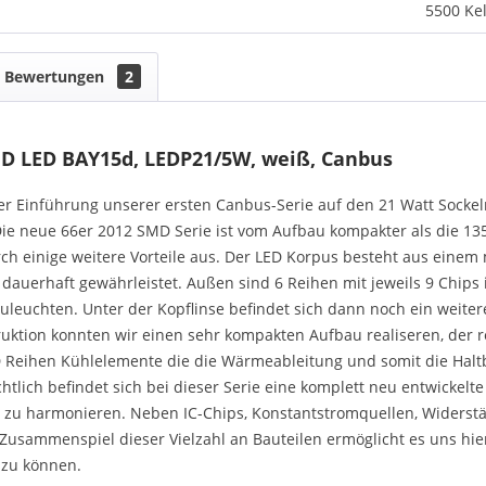
5500 Kel
Bewertungen
2
MD LED BAY15d, LEDP21/5W, weiß, Canbus
er Einführung unserer ersten Canbus-Serie auf den 21 Watt Socke
ie neue 66er 2012 SMD Serie ist vom Aufbau kompakter als die 135er
rch einige weitere Vorteile aus. Der LED Korpus besteht aus eine
dauerhaft gewährleistet. Außen sind 6 Reihen mit jeweils 9 Chips
leuchten. Unter der Kopflinse befindet sich dann noch ein weitere
ktion konnten wir einen sehr kompakten Aufbau realiseren, der r
Reihen Kühlelemente die die Wärmeableitung und somit die Haltb
htlich befindet sich bei dieser Serie eine komplett neu entwickelte
 zu harmonieren. Neben IC-Chips, Konstantstromquellen, Widerständ
 Zusammenspiel dieser Vielzahl an Bauteilen ermöglicht es uns hi
 zu können.