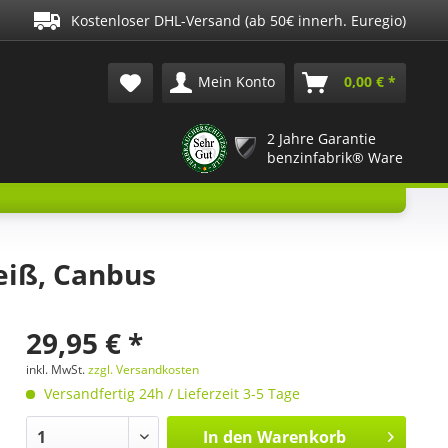
Kostenloser DHL-Versand (ab 50€ innerh. Euregio)
Mein Konto
0,00 € *
2 Jahre Garantie
benzinfabrik® Ware
eiß, Canbus
29,95 € *
inkl. MwSt.
zzgl. Versandkosten
Versandfertig 24h / Lieferzeit 3-5 Tage
In den
Warenkorb