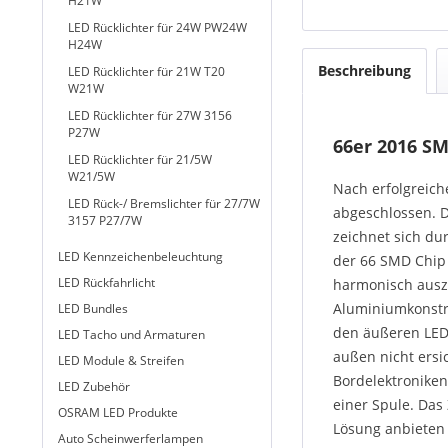
H21W
LED Rücklichter für 24W PW24W
H24W
Beschreibung
LED Rücklichter für 21W T20
W21W
LED Rücklichter für 27W 3156
P27W
66er 2016 S
LED Rücklichter für 21/5W
W21/5W
Nach erfolgreich
LED Rück-/ Bremslichter für 27/7W
abgeschlossen. D
3157 P27/7W
zeichnet sich du
LED Kennzeichenbeleuchtung
der 66 SMD Chip 
LED Rückfahrlicht
harmonisch auszu
Aluminiumkonstru
LED Bundles
den äußeren LED 
LED Tacho und Armaturen
außen nicht ersic
LED Module & Streifen
Bordelektroniken
LED Zubehör
einer Spule. Das
OSRAM LED Produkte
Lösung anbieten
Auto Scheinwerferlampen