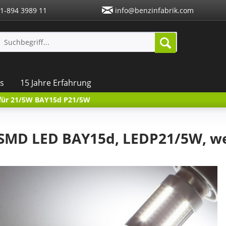
1-894 3989 11
info@benzinfabrik.com
s
15 Jahre Erfahrung
 für 21/5W BAY15d P21/5W
 SMD LED BAY15d, LEDP21/5W, w
)