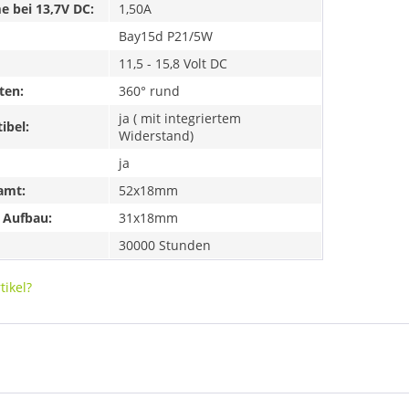
 bei 13,7V DC:
1,50A
Bay15d P21/5W
11,5 - 15,8 Volt DC
ten:
360° rund
ja ( mit integriertem
ibel:
Widerstand)
ja
amt:
52x18mm
 Aufbau:
31x18mm
30000 Stunden
ikel?