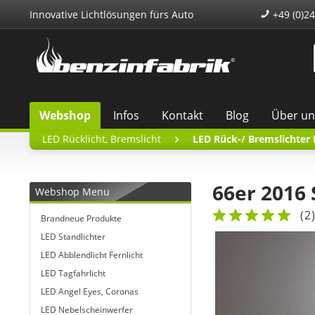
Innovative Lichtlösungen fürs Auto
+49 (0)24
Webshop
Infos
Kontakt
Blog
Über un
LED Rücklicht, Bremslicht
LED Rück-/ Bremslichter
66er 2016
Webshop Menu
(
2
Brandneue Produkte
LED Standlichter
LED Abblendlicht Fernlicht
LED Tagfahrlicht
LED Angel Eyes, Coronas
LED Nebelscheinwerfer