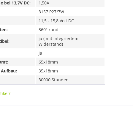
 bei 13,7V DC:
1,50A
3157 P27/7W
11,5 - 15,8 Volt DC
ten:
360° rund
ja ( mit integriertem
ibel:
Widerstand)
ja
amt:
65x18mm
 Aufbau:
35x18mm
30000 Stunden
ikel?