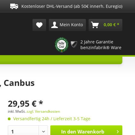
Kostenloser DHL-Versand (ab 50€ innerh. Euregio)
Mein Konto
0,00 € *
2 Jahre Garantie
benzinfabrik® Ware
, Canbus
29,95 € *
inkl. MwSt.
zzgl. Versandkosten
Versandfertig 24h / Lieferzeit 3-5 Tage
In den
Warenkorb