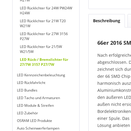
H21W
LED Rücklichter für 24W PW24W
H24W
Beschreibung
LED Rücklichter für 21W T20
W21W
LED Rücklichter für 27W 3156
P27W
66er 2016 S
LED Rücklichter für 21/5W
W21/5W
Nach erfolgreich
LED Rück-/ Bremslichter für
abgeschlossen. D
27/7W 3157 P27/7W
zeichnet sich du
LED Kennzeichenbeleuchtung
der 66 SMD Chip 
LED Rückfahrlicht
harmonisch auszu
Aluminiumkonstru
LED Bundles
den äußeren LED 
LED Tacho und Armaturen
außen nicht ersic
LED Module & Streifen
Bordelektroniken
LED Zubehör
einer Spule. Das
OSRAM LED Produkte
Lösung anbieten
Auto Scheinwerferlampen