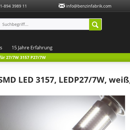
1-894 3989 11
info@benzinfabrik.com
s
15 Jahre Erfahrung
 für 27/7W 3157 P27/7W
 SMD LED 3157, LEDP27/7W, weiß