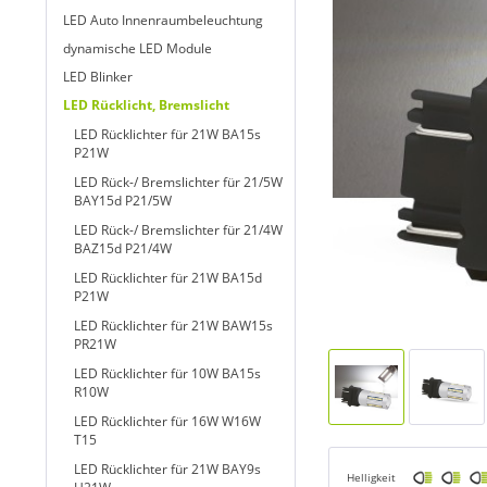
LED Auto Innenraumbeleuchtung
dynamische LED Module
LED Blinker
LED Rücklicht, Bremslicht
LED Rücklichter für 21W BA15s
P21W
LED Rück-/ Bremslichter für 21/5W
BAY15d P21/5W
LED Rück-/ Bremslichter für 21/4W
BAZ15d P21/4W
LED Rücklichter für 21W BA15d
P21W
LED Rücklichter für 21W BAW15s
PR21W
LED Rücklichter für 10W BA15s
R10W
LED Rücklichter für 16W W16W
T15
LED Rücklichter für 21W BAY9s
Helligkeit