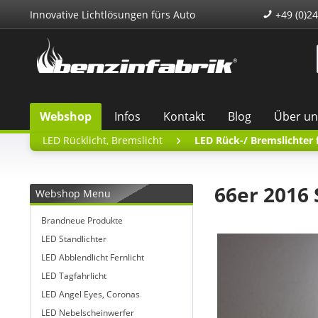
Innovative Lichtlösungen fürs Auto
+49 (0)24
Webshop
Infos
Kontakt
Blog
Über un
LED Rücklicht, Bremslicht
LED Rück-/ Bremslichter
66er 2016
Webshop Menu
Brandneue Produkte
LED Standlichter
LED Abblendlicht Fernlicht
LED Tagfahrlicht
LED Angel Eyes, Coronas
LED Nebelscheinwerfer