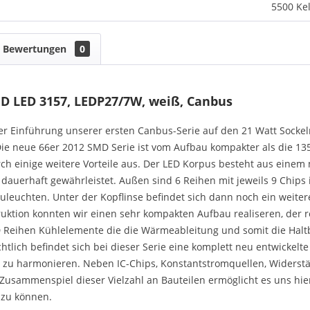
5500 Kel
Bewertungen
0
MD LED 3157, LEDP27/7W, weiß, Canbus
er Einführung unserer ersten Canbus-Serie auf den 21 Watt Socke
ie neue 66er 2012 SMD Serie ist vom Aufbau kompakter als die 135er
rch einige weitere Vorteile aus. Der LED Korpus besteht aus eine
dauerhaft gewährleistet. Außen sind 6 Reihen mit jeweils 9 Chips
leuchten. Unter der Kopflinse befindet sich dann noch ein weitere
ktion konnten wir einen sehr kompakten Aufbau realiseren, der r
Reihen Kühlelemente die die Wärmeableitung und somit die Haltb
htlich befindet sich bei dieser Serie eine komplett neu entwickelte
 zu harmonieren. Neben IC-Chips, Konstantstromquellen, Widerständ
 Zusammenspiel dieser Vielzahl an Bauteilen ermöglicht es uns hi
 zu können.