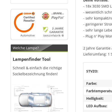
Deine Vorteile:
- 18x 3030 SMD L
- wesentlich sch
- sehr kompakt/
- geringerer Str
- sehr lange Leb
- Plug n' Play Mo
Welche Lampe?
2 Jahre Garantie 
Lieferumfang: 1 
Lampenfinder Tool
Schnell & einfach die richtige
STVZO:
Sockelbezeichnung finden!
Farbe:
Farbtemperatu
Helligkeit:
LED Aufbau: