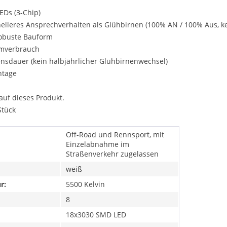
EDs (3-Chip)
nelleres Ansprechverhalten als Glühbirnen (100% AN / 100% Aus, 
robuste Bauform
omverbrauch
ensdauer (kein halbjährlicher Glühbirnenwechsel)
ntage
auf dieses Produkt.
Stück
Off-Road und Rennsport, mit
Einzelabnahme im
Straßenverkehr zugelassen
weiß
r:
5500 Kelvin
8
18x3030 SMD LED