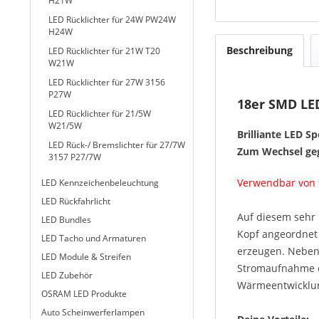
H21W
LED Rücklichter für 24W PW24W
H24W
Beschreibung
LED Rücklichter für 21W T20
W21W
LED Rücklichter für 27W 3156
P27W
18er SMD LED
LED Rücklichter für 21/5W
W21/5W
Brilliante LED S
LED Rück-/ Bremslichter für 27/7W
Zum Wechsel geg
3157 P27/7W
Verwendbar von 9
LED Kennzeichenbeleuchtung
LED Rückfahrlicht
Auf diesem sehr
LED Bundles
Kopf angeordnet 
LED Tacho und Armaturen
erzeugen. Neben d
LED Module & Streifen
Stromaufnahme e
LED Zubehör
Wärmeentwicklun
OSRAM LED Produkte
Auto Scheinwerferlampen