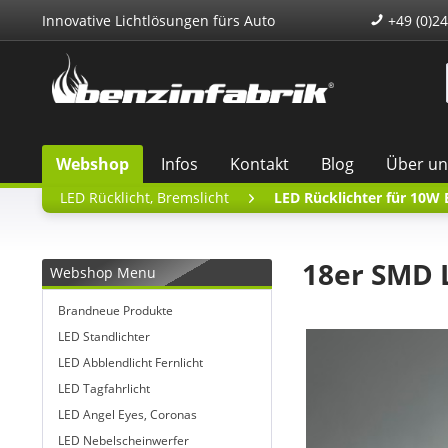
Innovative Lichtlösungen fürs Auto
+49 (0)24
Webshop
Infos
Kontakt
Blog
Über un
LED Rücklicht, Bremslicht
LED Rücklichter für 10W
18er SMD L
Webshop Menu
Brandneue Produkte
LED Standlichter
LED Abblendlicht Fernlicht
LED Tagfahrlicht
LED Angel Eyes, Coronas
LED Nebelscheinwerfer