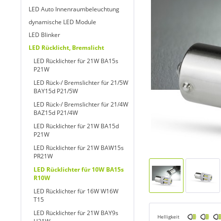
LED Auto Innenraumbeleuchtung
dynamische LED Module
LED Blinker
LED Rücklicht, Bremslicht
LED Rücklichter für 21W BA15s
P21W
LED Rück-/ Bremslichter für 21/5W
BAY15d P21/5W
LED Rück-/ Bremslichter für 21/4W
BAZ15d P21/4W
LED Rücklichter für 21W BA15d
P21W
LED Rücklichter für 21W BAW15s
PR21W
LED Rücklichter für 10W BA15s
R10W
LED Rücklichter für 16W W16W
T15
LED Rücklichter für 21W BAY9s
Helligkeit