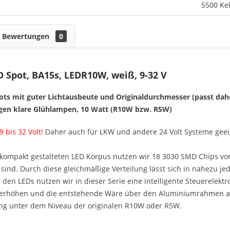
5500 Kel
Bewertungen
0
 Spot, BA15s, LEDR10W, weiß, 9-32 V
pots mit guter Lichtausbeute und Originaldurchmesser (passt dah
en klare Glühlampen, 10 Watt (R10W bzw. R5W)
 bis 32 Volt!
Daher auch für LKW und andere 24 Volt Systeme geei
 kompakt gestalteten LED Korpus nutzen wir 18 3030 SMD Chips v
sind. Durch diese gleichmäßige Verteilung lässt sich in nahezu j
en LEDs nutzen wir in dieser Serie eine intelligente Steuerelektro
rhöhen und die entstehende Wäre über den Aluminiumrahmen an 
g unter dem Niveau der originalen R10W oder R5W.