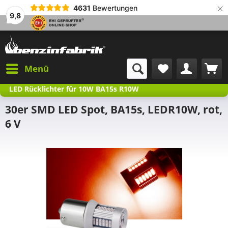
×
4631
Bewertungen
9,8
Menü
LED Rücklichter für 10W BA15s R10W
30er SMD LED Spot, BA15s, LEDR10W, rot,
6 V