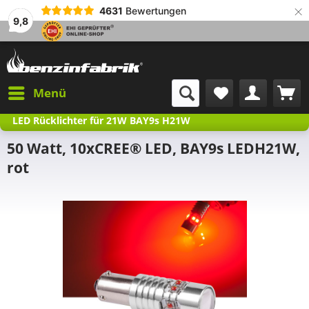
×
4631
Bewertungen
9,8
Menü
LED Rücklichter für 21W BAY9s H21W
50 Watt, 10xCREE® LED, BAY9s LEDH21W,
rot