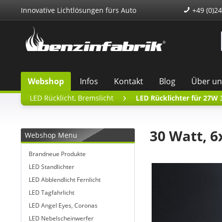
Innovative Lichtlösungen fürs Auto
+49 (0)24
Webshop
Infos
Kontakt
Blog
Über un
LED Rücklicht, Bremslicht
LED Rücklichter für 27W
30 Watt, 
Webshop Menu
Brandneue Produkte
LED Standlichter
LED Abblendlicht Fernlicht
LED Tagfahrlicht
LED Angel Eyes, Coronas
LED Nebelscheinwerfer