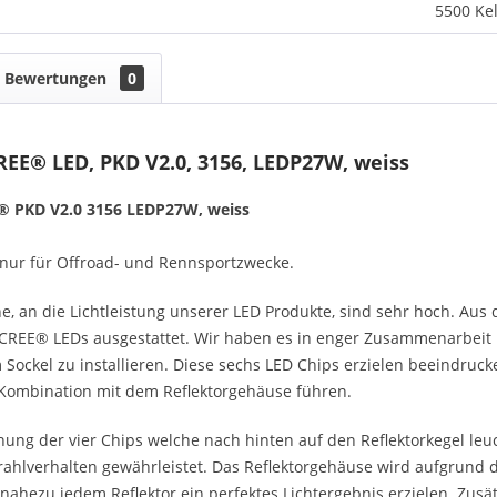
5500 Kel
Bewertungen
0
REE® LED, PKD V2.0, 3156, LEDP27W, weiss
E®
PKD V2.0 3156 LEDP27W, weiss
st nur für Offroad- und Rennsportzwecke.
, an die Lichtleistung unserer LED Produkte, sind sehr hoch. Aus
REE® LEDs ausgestattet. Wir haben es in enger Zusammenarbeit m
 Sockel zu installieren. Diese sechs LED Chips erzielen beeindruck
 Kombination mit dem Reflektorgehäuse führen.
ung der vier Chips welche nach hinten auf den Reflektorkegel leuc
hlverhalten gewährleistet. Das Reflektorgehäuse wird aufgrund d
nahezu jedem Reflektor ein perfektes Lichtergebnis erzielen. Zus