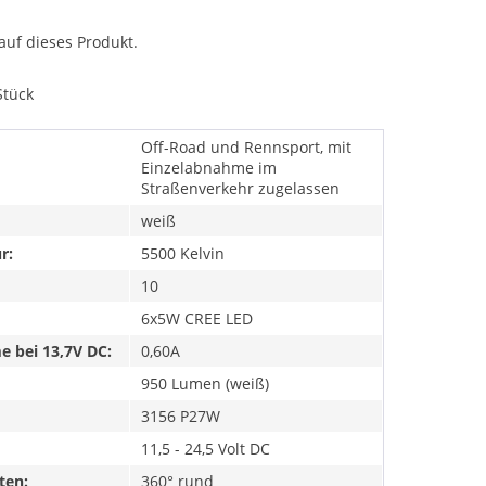
auf dieses Produkt.
Stück
Off-Road und Rennsport, mit
Einzelabnahme im
Straßenverkehr zugelassen
weiß
r:
5500 Kelvin
10
6x5W CREE LED
 bei 13,7V DC:
0,60A
950 Lumen (weiß)
3156 P27W
11,5 - 24,5 Volt DC
ten:
360° rund