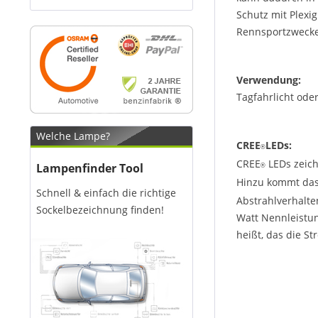
Schutz mit Plexig
Rennsportzwecke
Verwendung:
Tagfahrlicht ode
Welche Lampe?
CREE
LEDs:
®
CREE
LEDs zeich
Lampenfinder Tool
®
Hinzu kommt das
Schnell & einfach die richtige
Abstrahlverhalte
Sockelbezeichnung finden!
Watt Nennleistun
heißt, das die S