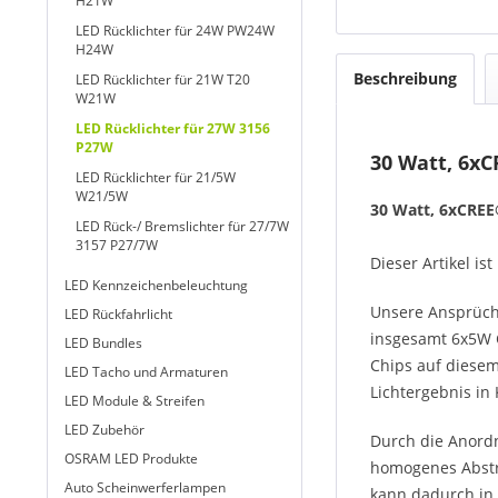
H21W
LED Rücklichter für 24W PW24W
H24W
Beschreibung
LED Rücklichter für 21W T20
W21W
LED Rücklichter für 27W 3156
P27W
30 Watt, 6xC
LED Rücklichter für 21/5W
W21/5W
30 Watt, 6xCRE
LED Rück-/ Bremslichter für 27/7W
3157 P27/7W
Dieser Artikel i
LED Kennzeichenbeleuchtung
Unsere Ansprüche
LED Rückfahrlicht
insgesamt 6x5W C
LED Bundles
Chips auf diesem
LED Tacho und Armaturen
Lichtergebnis in
LED Module & Streifen
LED Zubehör
Durch die Anordn
OSRAM LED Produkte
homogenes Abstra
Auto Scheinwerferlampen
kann dadurch in 