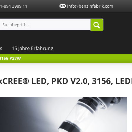
1-894 3989 11
info@benzinfabrik.com
s
15 Jahre Erfahrung
 3156 P27W
6xCREE® LED, PKD V2.0, 3156, LE