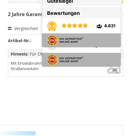
2 Jahre Garantie
Vergleichen
Merken
Bewerten
Artikel-Nr.:
B7831561
Hinweis:
Für Off-Road und Rennsport
Mit Einzelabnahme zulässig im öffentlichen
Straßenverkehr