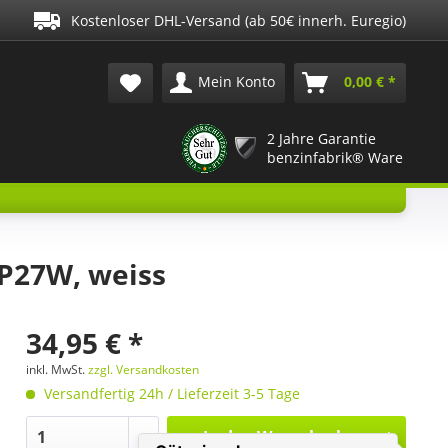
Kostenloser DHL-Versand (ab 50€ innerh. Euregio)
Mein Konto
0,00 € *
2 Jahre Garantie
benzinfabrik® Ware
DP27W, weiss
34,95 € *
inkl. MwSt.
zzgl. Versandkosten
Versandfertig 24h / Lieferzeit 3-5 Tage
In den
Warenkorb