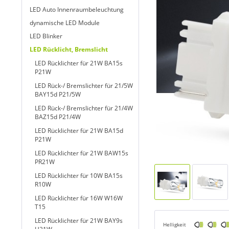
LED Auto Innenraumbeleuchtung
dynamische LED Module
LED Blinker
LED Rücklicht, Bremslicht
LED Rücklichter für 21W BA15s
P21W
LED Rück-/ Bremslichter für 21/5W
BAY15d P21/5W
LED Rück-/ Bremslichter für 21/4W
BAZ15d P21/4W
LED Rücklichter für 21W BA15d
P21W
LED Rücklichter für 21W BAW15s
PR21W
LED Rücklichter für 10W BA15s
R10W
LED Rücklichter für 16W W16W
T15
LED Rücklichter für 21W BAY9s
Helligkeit