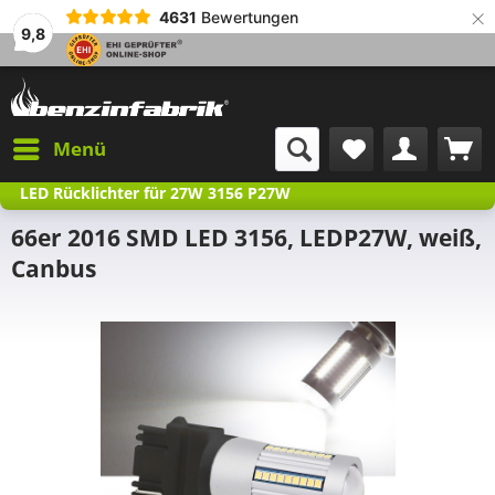
×
4631
Bewertungen
9,8
Menü
LED Rücklichter für 27W 3156 P27W
66er 2016 SMD LED 3156, LEDP27W, weiß,
Canbus