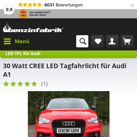
×
4631
Bewertungen
9,8
Menü
LED TFL für Audi
30 Watt CREE LED Tagfahrlicht für Audi
A1
(
1
)