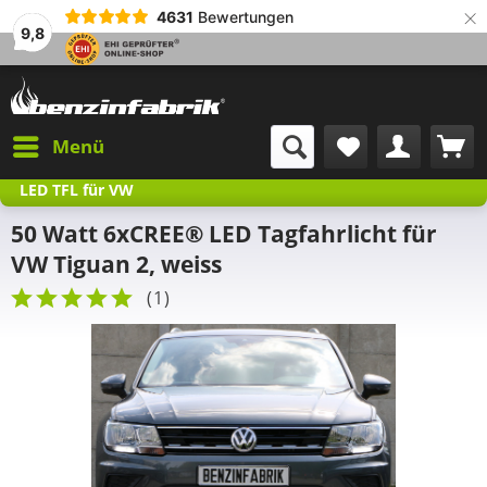
×
4631
Bewertungen
9,8
Menü
LED TFL für VW
50 Watt 6xCREE® LED Tagfahrlicht für
VW Tiguan 2, weiss
(
1
)