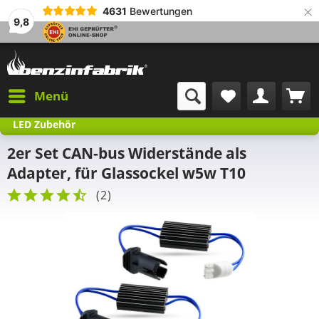
×
4631
Bewertungen
9,8
Menü
LED Zubehör
2er Set CAN-bus Widerstände als
Adapter, für Glassockel w5w T10
(
2
)