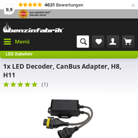
×
4631
Bewertungen
9,8
Menü
LED Zubehör
1x LED Decoder, CanBus Adapter, H8,
H11
(
1
)